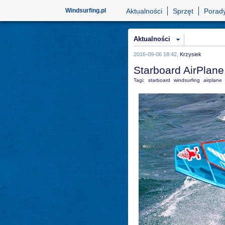
Windsurfing.pl
Aktualności
Sprzęt
Porad
Aktualności
2016-09-06 18:42,
Krzysiek
Starboard AirPlan
Tagi:
starboard
windsurfing
airplane