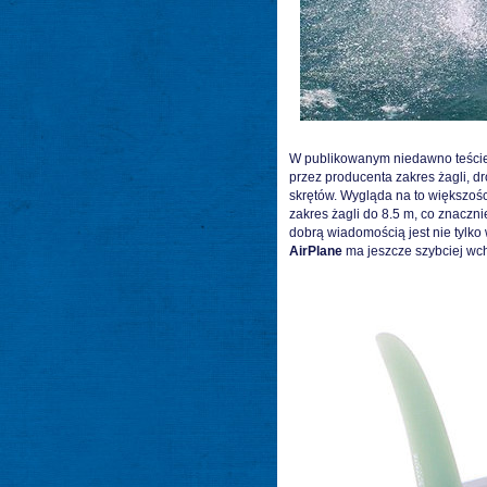
W publikowanym niedawno teści
przez producenta zakres żagli, d
skrętów. Wygląda na to większoś
zakres żagli do 8.5 m, co znaczn
dobrą wiadomością jest nie tylko
AirPlane
ma jeszcze szybciej wcho