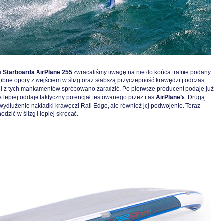
e
Starboarda AirPlane 255
zwracaliśmy uwagę na nie do końca trafnie podany
robne opory z wejściem w ślizg oraz słabszą przyczepność krawędzi podczas
ci z tych mankamentów spróbowano zaradzić. Po pierwsze producent podaje już
ie lepiej oddaje faktyczny potencjał testowanego przez nas
AirPlane’a
. Drugą
 wydłużenie nakładki krawędzi Rail Edge, ale również jej podwojenie. Teraz
dzić w ślizg i lepiej skręcać.