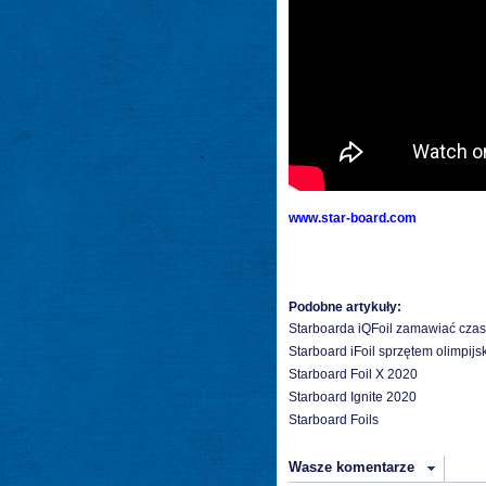
www.star-board.com
Podobne artykuły:
Starboarda iQFoil zamawiać czas
Starboard iFoil sprzętem olimpijs
Starboard Foil X 2020
Starboard Ignite 2020
Starboard Foils
Wasze komentarze