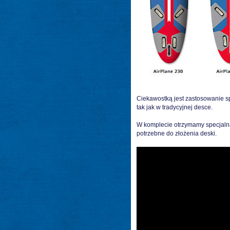
Ciekawostką jest zastosowanie s
tak jak w tradycyjnej desce.
W komplecie otrzymamy specjalną 
potrzebne do złożenia deski.