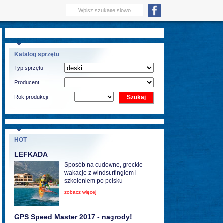
Katalog sprzętu
Typ sprzętu
Producent
Rok produkcji
HOT
LEFKADA
Sposób na cudowne, greckie
wakacje z windsurfingiem i
szkoleniem po polsku
zobacz więcej
GPS Speed Master 2017 - nagrody!