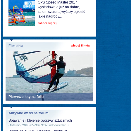
GPS Speed Master 2017
wystartowało już na dobre,
zatem czas najwyższy ogłosić
jakie nagrody...
zobacz więcej
Film dnia
więcej filmów
Pierwsze loty na foilu
Aktywne wątki na forum
Spawanie i klejenie tworzyw sztucznych
Ostatnio: 2018-05-30 09:32, odpowiedzi: 0