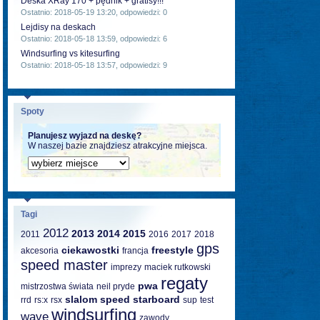
Deska XRay 170 + pędnik + gratisy!!!
Ostatnio: 2018-05-19 13:20, odpowiedzi: 0
Lejdisy na deskach
Ostatnio: 2018-05-18 13:59, odpowiedzi: 6
Windsurfing vs kitesurfing
Ostatnio: 2018-05-18 13:57, odpowiedzi: 9
Spoty
Planujesz wyjazd na deskę?
W naszej bazie znajdziesz atrakcyjne miejsca.
Tagi
2012
2013
2014
2015
2011
2016
2017
2018
gps
ciekawostki
freestyle
akcesoria
francja
speed master
imprezy
maciek rutkowski
regaty
pwa
mistrzostwa świata
neil pryde
slalom
speed
starboard
rrd
rs:x
rsx
sup
test
windsurfing
wave
zawody