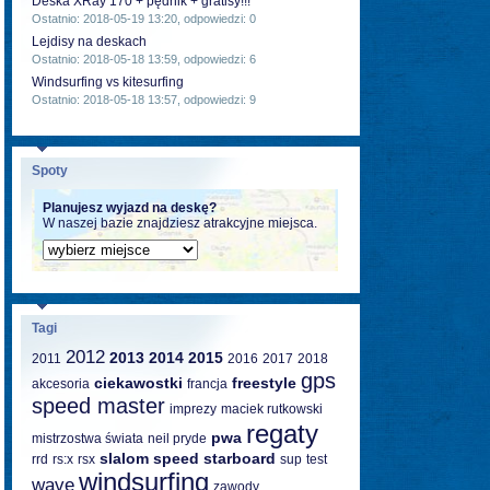
Deska XRay 170 + pędnik + gratisy!!!
Ostatnio: 2018-05-19 13:20, odpowiedzi: 0
Lejdisy na deskach
Ostatnio: 2018-05-18 13:59, odpowiedzi: 6
Windsurfing vs kitesurfing
Ostatnio: 2018-05-18 13:57, odpowiedzi: 9
Spoty
Planujesz wyjazd na deskę?
W naszej bazie znajdziesz atrakcyjne miejsca.
Tagi
2012
2013
2014
2015
2011
2016
2017
2018
gps
ciekawostki
freestyle
akcesoria
francja
speed master
imprezy
maciek rutkowski
regaty
pwa
mistrzostwa świata
neil pryde
slalom
speed
starboard
rrd
rs:x
rsx
sup
test
windsurfing
wave
zawody