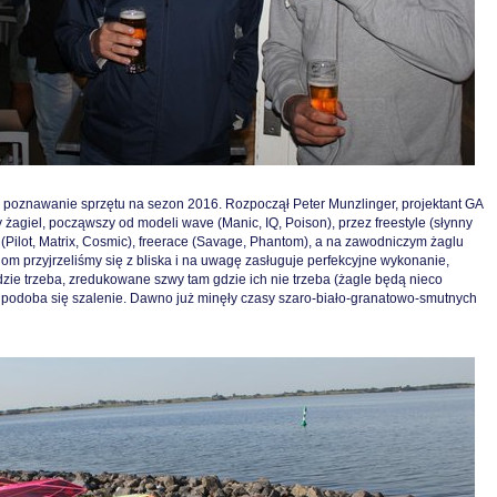
e poznawanie sprzętu na sezon 2016. Rozpoczął Peter Munzlinger, projektant GA
żagiel, począwszy od modeli wave (Manic, IQ, Poison), przez freestyle (słynny
e (Pilot, Matrix, Cosmic), freerace (Savage, Phantom), a na zawodniczym żaglu
om przyjrzeliśmy się z bliska i na uwagę zasługuje perfekcyjne wykonanie,
ie trzeba, zredukowane szwy tam gdzie ich nie trzeba (żagle będą nieco
Nam podoba się szalenie. Dawno już minęły czasy szaro-biało-granatowo-smutnych