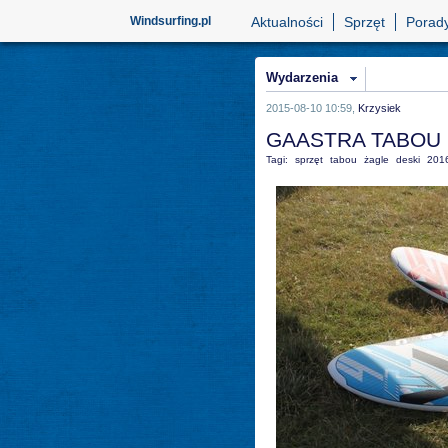
Windsurfing.pl
Aktualności
Sprzęt
Porad
Wydarzenia
2015-08-10 10:59,
Krzysiek
GAASTRA TABOU m
Tagi:
sprzęt
tabou
żagle
deski
201