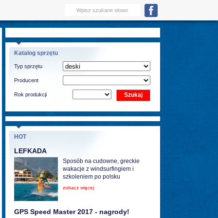
Katalog sprzętu
Typ sprzętu
Producent
Rok produkcji
HOT
LEFKADA
Sposób na cudowne, greckie
wakacje z windsurfingiem i
szkoleniem po polsku
zobacz więcej
GPS Speed Master 2017 - nagrody!