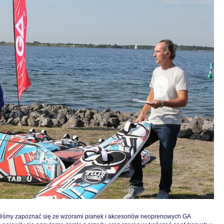
liśmy zapoznać się ze wzorami pianek i akcesoriów neoprenowych GA