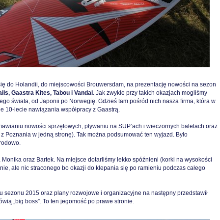
ę do Holandii, do miejscowości Brouwersdam, na prezentację nowości na sezon
ils, Gaastra Kites, Tabou i Vandal
. Jak zwykle przy takich okazjach mogliśmy
łego świata, od Japonii po Norwegię. Gdzieś tam pośród nich nasza firma, która w
e 10-lecie nawiązania współpracy z Gaastrą.
awianiu nowości sprzętowych, pływaniu na SUP’ach i wieczornych baletach oraz
 z Poznania w jedną stronę). Tak można podsumować ten wyjazd. Było
arodowo.
Monika oraz Bartek. Na miejsce dotarliśmy lekko spóźnieni (korki na wysokości
ie, ale nic straconego bo okazji do klepania się po ramieniu podczas całego
sezonu 2015 oraz plany rozwojowe i organizacyjne na następny przedstawił
 mówią „big boss”. To ten jegomość po prawe stronie.