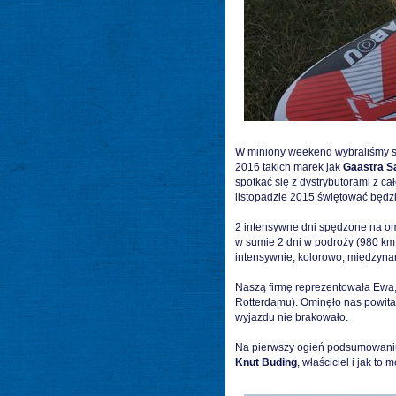
W miniony weekend wybraliśmy si
2016 takich marek jak
Gaastra Sa
spotkać się z dystrybutorami z ca
listopadzie 2015 świętować będzi
2 intensywne dni spędzone na om
w sumie 2 dni w podroży (980 km
intensywnie, kolorowo, międzyn
Naszą firmę reprezentowała Ewa, 
Rotterdamu). Ominęło nas powitan
wyjazdu nie brakowało.
Na pierwszy ogień podsumowaniu 
Knut Buding
, właściciel i jak to