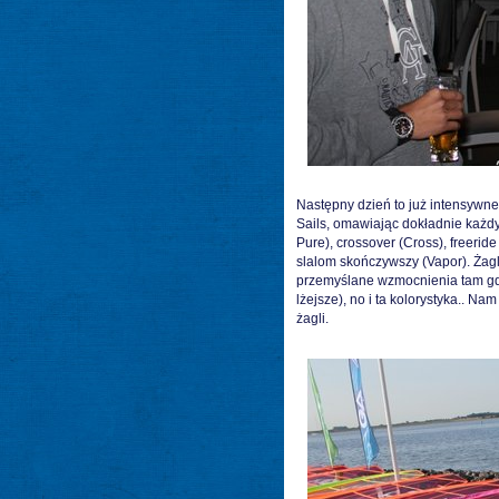
Następny dzień to już intensywn
Sails, omawiając dokładnie każdy 
Pure), crossover (Cross), freerid
slalom skończywszy (Vapor). Żagl
przemyślane wzmocnienia tam gdz
lżejsze), no i ta kolorystyka.. 
żagli.