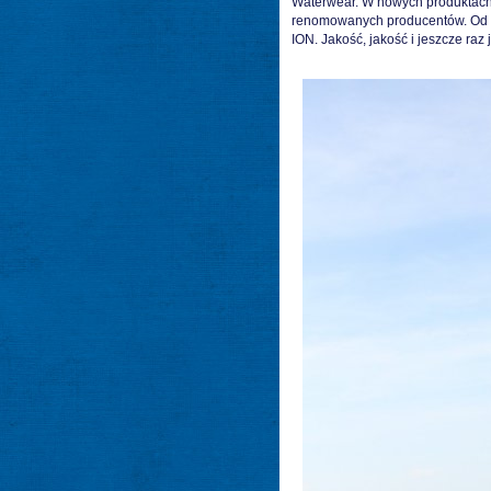
Waterwear. W nowych produktach 
renomowanych producentów. Od s
ION. Jakość, jakość i jeszcze raz 