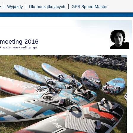
y
Wyjazdy
Dla początkujących
GPS Speed Master
eeting 2016
6
sprzet
easy surfhop
ga