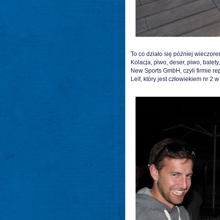
To co działo się później wieczor
Kolacja, piwo, deser, piwo, balety
New Sports GmbH, czyli firmie re
Leif, który jest człowiekiem nr 2 w