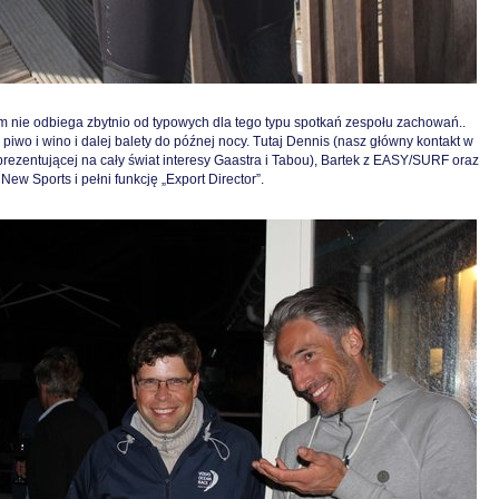
em nie odbiega zbytnio od typowych dla tego typu spotkań zespołu zachowań..
, piwo i wino i dalej balety do późnej nocy. Tutaj Dennis (nasz główny kontakt w
prezentującej na cały świat interesy Gaastra i Tabou), Bartek z EASY/SURF oraz
 New Sports i pełni funkcję „Export Director”.