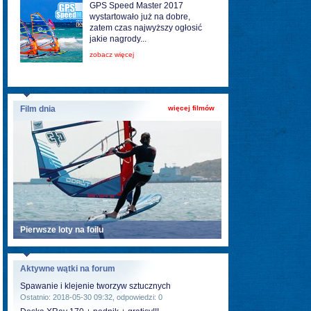
GPS Speed Master 2017
wystartowało już na dobre,
zatem czas najwyższy ogłosić
jakie nagrody...
zobacz więcej
Film dnia
więcej filmów
Pierwsze loty na foilu
Aktywne wątki na forum
Spawanie i klejenie tworzyw sztucznych
Ostatnio: 2018-05-30 09:32, odpowiedzi: 0