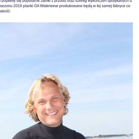
pojawiły się popularne zamki z przodu oraz szereg wykończeń spotykanych u
ezonu 2016 pianki GA Waterwear produkowane będą w tej samej fabryce co
jakość.