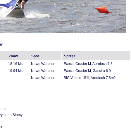
er
Vmax
Spot
Sprzęt
18.16 kts
Nowe Warpno
Exocet Crusier M, Aerotech 7.8
19.94 kts
Nowe Warpno
Exocet Crusier M, Gasstra 6.0
-
Nowe Warpno
BIC Veloce 151l, Areotech 7.8m2
dium
Szymona Słomy
os