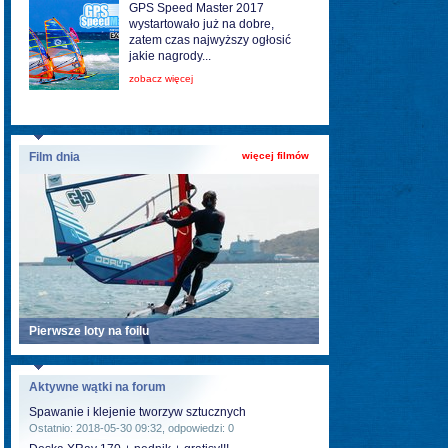
GPS Speed Master 2017
wystartowało już na dobre,
zatem czas najwyższy ogłosić
jakie nagrody...
zobacz więcej
Film dnia
więcej filmów
Pierwsze loty na foilu
Aktywne wątki na forum
Spawanie i klejenie tworzyw sztucznych
Ostatnio: 2018-05-30 09:32, odpowiedzi: 0