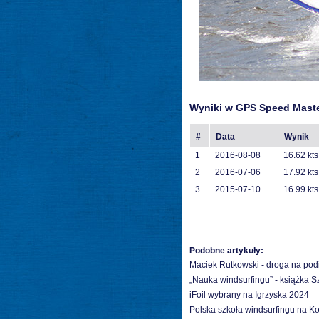
Wyniki w GPS Speed Mast
#
Data
Wynik
1
2016-08-08
16.62 kts
2
2016-07-06
17.92 kts
3
2015-07-10
16.99 kts
Podobne artykuły:
Maciek Rutkowski - droga na po
„Nauka windsurfingu” - książka 
iFoil wybrany na Igrzyska 2024
Polska szkoła windsurfingu na K