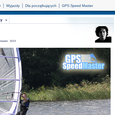
y
Wyjazdy
Dla początkujących
GPS Speed Master
cy
master
2015