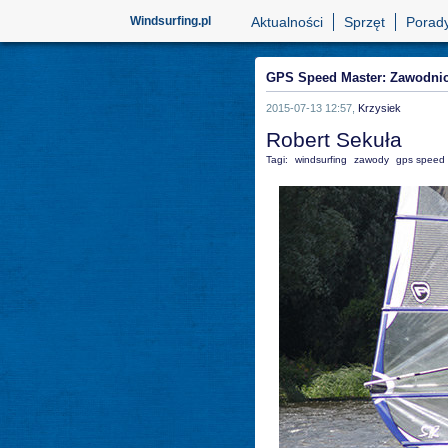
Windsurfing.pl
Aktualności
Sprzęt
Porad
GPS Speed Master: Zawodni
2015-07-13 12:57,
Krzysiek
Robert Sekuła
Tagi:
windsurfing
zawody
gps speed 