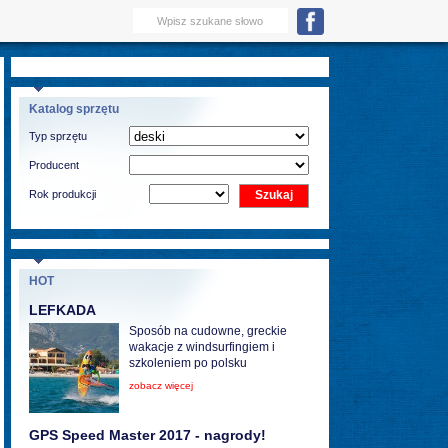
Katalog sprzętu
Typ sprzętu
Producent
Rok produkcji
HOT
LEFKADA
Sposób na cudowne, greckie
wakacje z windsurfingiem i
szkoleniem po polsku
zobacz więcej
GPS Speed Master 2017 - nagrody!