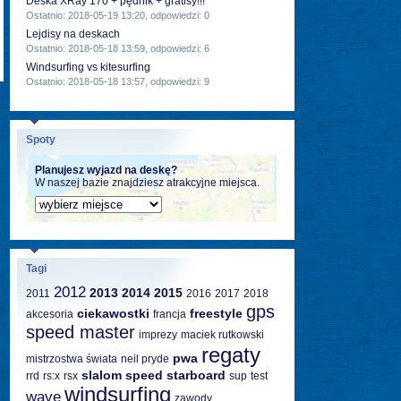
Deska XRay 170 + pędnik + gratisy!!!
Ostatnio: 2018-05-19 13:20, odpowiedzi: 0
Lejdisy na deskach
Ostatnio: 2018-05-18 13:59, odpowiedzi: 6
Windsurfing vs kitesurfing
Ostatnio: 2018-05-18 13:57, odpowiedzi: 9
Spoty
Planujesz wyjazd na deskę?
W naszej bazie znajdziesz atrakcyjne miejsca.
Tagi
2012
2013
2014
2015
2011
2016
2017
2018
gps
ciekawostki
freestyle
akcesoria
francja
speed master
imprezy
maciek rutkowski
regaty
pwa
mistrzostwa świata
neil pryde
slalom
speed
starboard
rrd
rs:x
rsx
sup
test
windsurfing
wave
zawody