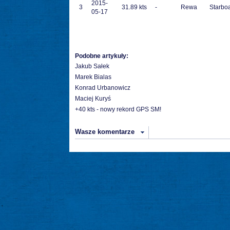
2015-
3
31.89 kts
-
Rewa
Starboa
05-17
Podobne artykuły:
Jakub Sałek
Marek Bialas
Konrad Urbanowicz
Maciej Kuryś
+40 kts - nowy rekord GPS SM!
Wasze komentarze