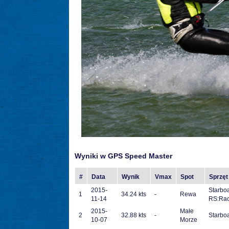
Wyniki w GPS Speed Master
#
Data
Wynik
Vmax
Spot
Sprzęt
2015-
Starbo
1
34.24 kts
-
Rewa
11-14
RS:Rac
2015-
Małe
2
32.88 kts
-
Starboa
10-07
Morze