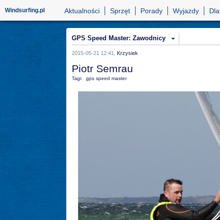
Windsurfing.pl
Aktualności
Sprzęt
Porady
Wyjazdy
Dla
GPS Speed Master: Zawodnicy
2015-05-21 12:41,
Krzysiek
Piotr Semrau
Tagi:
gps speed master