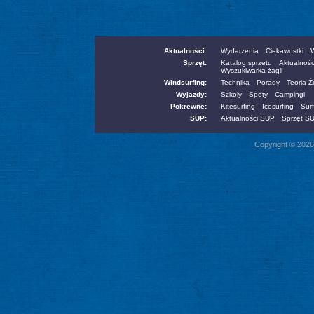
Aktualności:
Wydarzenia
Ciekawostki
W
Sprzęt:
Katalog sprzetu
Aktualnośc
Wyszukiwarka żagli
Windsurfing:
Technika
Porady
Teoria 
Wyjazdy:
Szkoły
Spoty
Campingi
Pokrewne:
Kitesurfing
Icesurfing
Surf
SUP:
Aktualności SUP
Sprzęt S
Copyright © 2026