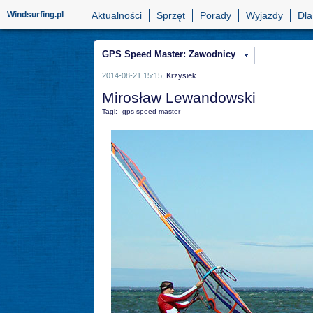
Windsurfing.pl
Aktualności
Sprzęt
Porady
Wyjazdy
Dla
GPS Speed Master: Zawodnicy
2014-08-21 15:15,
Krzysiek
Mirosław Lewandowski
Tagi:
gps speed master