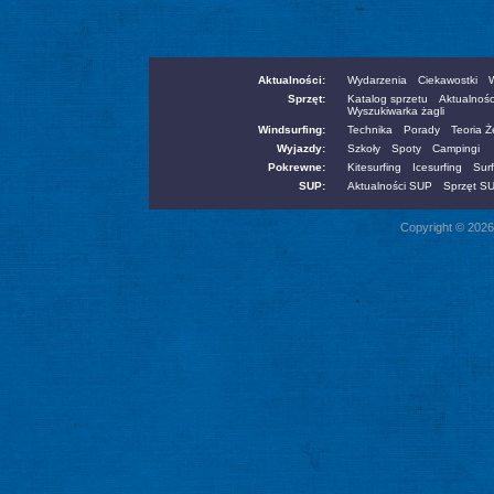
Aktualności:
Wydarzenia
Ciekawostki
W
Sprzęt:
Katalog sprzetu
Aktualnośc
Wyszukiwarka żagli
Windsurfing:
Technika
Porady
Teoria 
Wyjazdy:
Szkoły
Spoty
Campingi
Pokrewne:
Kitesurfing
Icesurfing
Surf
SUP:
Aktualności SUP
Sprzęt S
Copyright © 2026