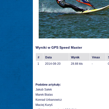
Wyniki w GPS Speed Master
#
Data
Wynik
Vmax
1
2014-08-20
28.88 kts
-
Podobne artykuły:
Jakub Sałek
Marek Bialas
Konrad Urbanowicz
Maciej Kuryś