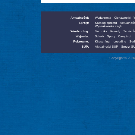
Aktualności:
Wydarzenia
Ciekawostki
W
Sprzęt:
Katalog sprzetu
Aktualnośc
Wyszukiwarka żagli
Windsurfing:
Technika
Porady
Teoria 
Wyjazdy:
Szkoły
Spoty
Campingi
Pokrewne:
Kitesurfing
Icesurfing
Surf
SUP:
Aktualności SUP
Sprzęt S
Copyright © 2026