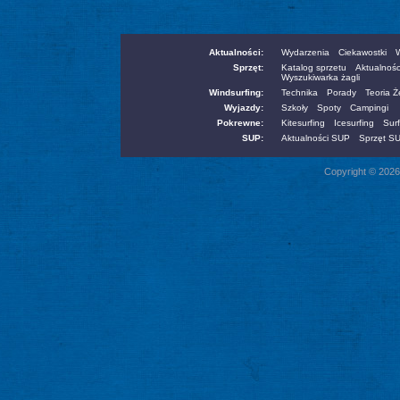
Aktualności:
Wydarzenia
Ciekawostki
W
Sprzęt:
Katalog sprzetu
Aktualnośc
Wyszukiwarka żagli
Windsurfing:
Technika
Porady
Teoria 
Wyjazdy:
Szkoły
Spoty
Campingi
Pokrewne:
Kitesurfing
Icesurfing
Surf
SUP:
Aktualności SUP
Sprzęt S
Copyright © 2026