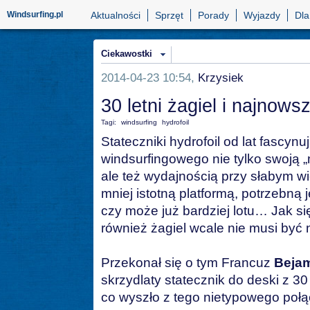
Windsurfing.pl
Aktualności
Sprzęt
Porady
Wyjazdy
Dla
Ciekawostki
2014-04-23 10:54,
Krzysiek
30 letni żagiel i najnowsz
Tagi:
windsurfing
hydrofoil
Stateczniki hydrofoil od lat fascyn
windsurfingowego nie tylko swoją 
ale też wydajnością przy słabym wi
mniej istotną platformą, potrzebną
czy może już bardziej lotu… Jak si
również żagiel wcale nie musi być
Przekonał się o tym Francuz
Bejam
skrzydlaty statecznik do deski z 3
co wyszło z tego nietypowego połą