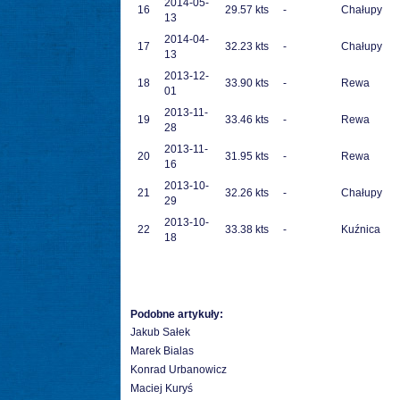
2014-05-
16
29.57 kts
-
Chałupy
13
2014-04-
17
32.23 kts
-
Chałupy
13
2013-12-
18
33.90 kts
-
Rewa
01
2013-11-
19
33.46 kts
-
Rewa
28
2013-11-
20
31.95 kts
-
Rewa
16
2013-10-
21
32.26 kts
-
Chałupy
29
2013-10-
22
33.38 kts
-
Kuźnica
18
Podobne artykuły:
Jakub Sałek
Marek Bialas
Konrad Urbanowicz
Maciej Kuryś