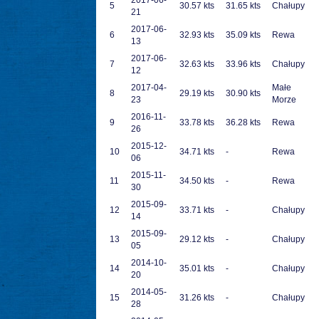
2017-06-
5
30.57 kts
31.65 kts
Chałupy
21
2017-06-
6
32.93 kts
35.09 kts
Rewa
13
2017-06-
7
32.63 kts
33.96 kts
Chałupy
12
2017-04-
Małe
8
29.19 kts
30.90 kts
23
Morze
2016-11-
9
33.78 kts
36.28 kts
Rewa
26
2015-12-
10
34.71 kts
-
Rewa
06
2015-11-
11
34.50 kts
-
Rewa
30
2015-09-
12
33.71 kts
-
Chałupy
14
2015-09-
13
29.12 kts
-
Chałupy
05
2014-10-
14
35.01 kts
-
Chałupy
20
2014-05-
15
31.26 kts
-
Chałupy
28