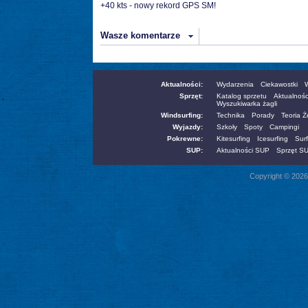
+40 kts - nowy rekord GPS SM!
Wasze komentarze
Aktualności:
Wydarzenia
Ciekawostki
W
Sprzęt:
Katalog sprzetu
Aktualnośc
Wyszukiwarka żagli
Windsurfing:
Technika
Porady
Teoria 
Wyjazdy:
Szkoły
Spoty
Campingi
Pokrewne:
Kitesurfing
Icesurfing
Surf
SUP:
Aktualności SUP
Sprzęt S
Copyright © 2026