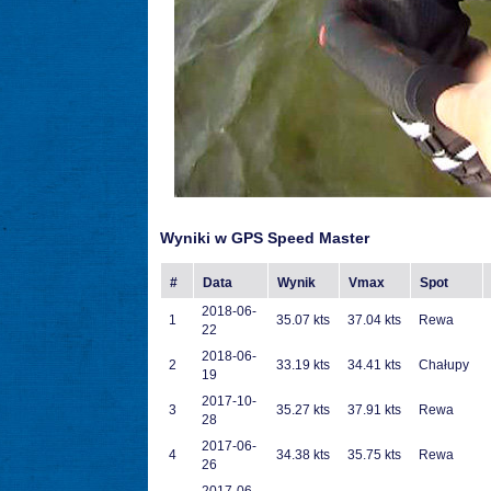
Wyniki w GPS Speed Master
#
Data
Wynik
Vmax
Spot
2018-06-
1
35.07 kts
37.04 kts
Rewa
22
2018-06-
2
33.19 kts
34.41 kts
Chałupy
19
2017-10-
3
35.27 kts
37.91 kts
Rewa
28
2017-06-
4
34.38 kts
35.75 kts
Rewa
26