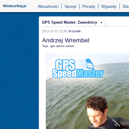
Windsurfing.pl
Aktualności
Sprzęt
Porady
Wyjazdy
Dla
GPS Speed Master: Zawodnicy
2013-10-21 12:08,
Krzysiek
Andrzej Wrembel
Tagi:
gps speed master