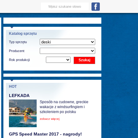
Katalog sprzętu
Typ sprzętu
Producent
Rok produkcji
HOT
LEFKADA
Sposób na cudowne, greckie
wakacje z windsurfingiem i
szkoleniem po polsku
zobacz więcej
GPS Speed Master 2017 - nagrody!