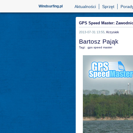
Windsurfing.pl
Aktualności
Sprzęt
Porad
GPS Speed Master: Zawodni
2013-07-31 13:55,
Krzysiek
Bartosz Pająk
Tagi:
gps speed master