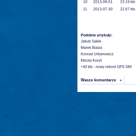
10
2013-09-01
23.19 kts
11
2013-07-30
22.67 kts
Podobne artykuły:
Jakub Sałek
Marek Bialas
Konrad Urbanowicz
Maciej Kuryś
+40 kts - nowy rekord GPS SM!
Wasze komentarze