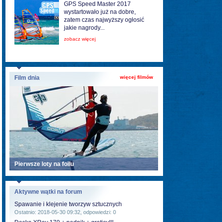
GPS Speed Master 2017
wystartowało już na dobre,
zatem czas najwyższy ogłosić
jakie nagrody...
zobacz więcej
Film dnia
więcej filmów
Pierwsze loty na foilu
Aktywne wątki na forum
Spawanie i klejenie tworzyw sztucznych
Ostatnio: 2018-05-30 09:32, odpowiedzi: 0