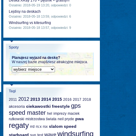
Deska XRay 170 + pędnik + gratisy!!!
Ostatnio: 2018-05-19 13:20, odpowiedzi: 0
Lejdisy na deskach
Ostatnio: 2018-05-18 13:59, odpowiedzi: 6
Windsurfing vs kitesurfing
Ostatnio: 2018-05-18 13:57, odpowiedzi: 9
Spoty
Planujesz wyjazd na deskę?
W naszej bazie znajdziesz atrakcyjne miejsca.
Tagi
2012
2013
2014
2015
2011
2016
2017
2018
gps
ciekawostki
freestyle
akcesoria
speed master
hel
imprezy
maciek
pwa
rutkowski
mistrzostwa świata
neil pryde
regaty
slalom
speed
rrd
rs:x
rsx
windsurfing
wave
starboard
sup
test