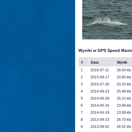
Wyniki w GPS Speed Mast
#
Data
Wynik
1
2016-07-11
26.00 kts
2
2015-09-17
24.65 kts
3
2015-07-30
23.25 kts
4
2014-09-23
25.48 kts
5
2014-06-28
25.22 kts
6
2014-05-16
23.99 kts
7
2014-04-19
23.08 kts
8
2013-09-23
26.70 kts
9
2013-09-02
26.52 kts