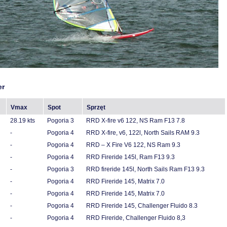
er
Vmax
Spot
Sprzęt
28.19 kts
Pogoria 3
RRD X-fire v6 122, NS Ram F13 7.8
-
Pogoria 4
RRD X-fire, v6, 122l, North Sails RAM 9.3
-
Pogoria 4
RRD – X Fire V6 122, NS Ram 9.3
-
Pogoria 4
RRD Fireride 145l, Ram F13 9.3
-
Pogoria 3
RRD fireride 145l, North Sails Ram F13 9.3
-
Pogoria 4
RRD Fireride 145, Matrix 7.0
-
Pogoria 4
RRD Fireride 145, Matrix 7.0
-
Pogoria 4
RRD Fireride 145, Challenger Fluido 8.3
-
Pogoria 4
RRD Fireride, Challenger Fluido 8,3