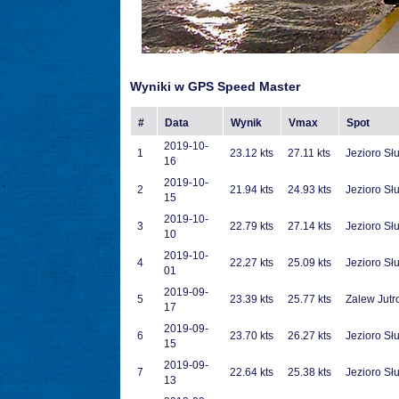
Wyniki w GPS Speed Master
#
Data
Wynik
Vmax
Spot
2019-10-
1
23.12 kts
27.11 kts
Jezioro Sł
16
2019-10-
2
21.94 kts
24.93 kts
Jezioro Sł
15
2019-10-
3
22.79 kts
27.14 kts
Jezioro Sł
10
2019-10-
4
22.27 kts
25.09 kts
Jezioro Sł
01
2019-09-
5
23.39 kts
25.77 kts
Zalew Jutr
17
2019-09-
6
23.70 kts
26.27 kts
Jezioro Sł
15
2019-09-
7
22.64 kts
25.38 kts
Jezioro Sł
13