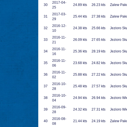
2017-04-
30
24.89 kts
26.23 kts
Zalew Pak
25
2017-03-
31
25.44 kts
27.38 kts
Zalew Pak
29
2016-12-
32
24.38 kts
25.66 kts
Jezioro Sł
10
2016-11-
33
26.09 kts
27.65 kts
Jezioro Sł
21
2016-11-
34
25.36 kts
28.19 kts
Jezioro Sł
16
2016-11-
35
23.68 kts
24.82 kts
Jezioro Sł
06
2016-11-
36
25.88 kts
27.22 kts
Jezioro Sł
02
2016-10-
37
25.48 kts
27.57 kts
Jezioro Sł
28
2016-10-
38
24.94 kts
26.94 kts
Jezioro Wi
04
2016-09-
39
24.32 kts
27.31 kts
Jezioro Wi
28
2016-08-
40
21.44 kts
24.19 kts
Zalew Pak
08