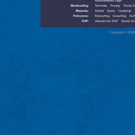
Wyszukiwarka żagli
Windsurfing:
Technika
Porady
Teoria 
Wyjazdy:
Szkoły
Spoty
Campingi
Pokrewne:
Kitesurfing
Icesurfing
Surf
SUP:
Aktualności SUP
Sprzęt S
Copyright © 2026