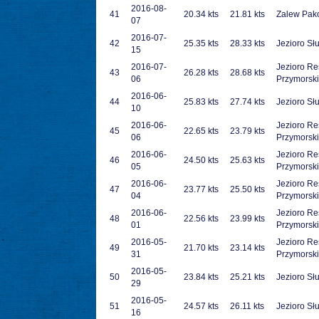
2016-08-
41
20.34 kts
21.81 kts
Zalew Pak
07
2016-07-
42
25.35 kts
28.33 kts
Jezioro Sł
15
2016-07-
Jezioro Re
43
26.28 kts
28.68 kts
06
Przymorsk
2016-06-
44
25.83 kts
27.74 kts
Jezioro Sł
10
2016-06-
Jezioro Re
45
22.65 kts
23.79 kts
06
Przymorsk
2016-06-
Jezioro Re
46
24.50 kts
25.63 kts
05
Przymorsk
2016-06-
Jezioro Re
47
23.77 kts
25.50 kts
04
Przymorsk
2016-06-
Jezioro Re
48
22.56 kts
23.99 kts
01
Przymorsk
2016-05-
Jezioro Re
49
21.70 kts
23.14 kts
31
Przymorsk
2016-05-
50
23.84 kts
25.21 kts
Jezioro Sł
29
2016-05-
51
24.57 kts
26.11 kts
Jezioro Sł
16