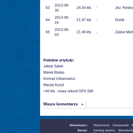
2013-06-
63
24.54 kts
-
Jez. Resko
30
2013-06-
64
21.97 kts
-
Dolsk
16
2013-06-
65
21.48 kts
-
Zalew Miet
03
Podobne artykuły:
Jakub Sałek
Marek Bialas
Konrad Urbanowicz
Maciej Kuryś
+40 kts - nowy rekord GPS SM!
Wasze komentarze
Aktualności:
Wydarzenia
Ciekawostki
W
Sprzęt:
Katalog sprzetu
Aktualnośc