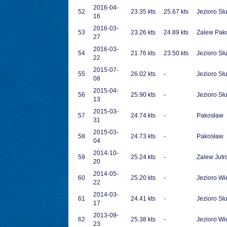
2016-04-
52
23.35 kts
25.67 kts
Jezioro Sł
16
2016-03-
53
23.26 kts
24.89 kts
Zalew Pak
27
2016-03-
54
21.76 kts
23.50 kts
Jezioro Sł
22
2015-07-
55
26.02 kts
-
Jezioro Sł
08
2015-04-
56
25.90 kts
-
Jezioro Sł
13
2015-03-
57
24.74 kts
-
Pakosław
31
2015-03-
58
24.73 kts
-
Pakosław
04
2014-10-
59
25.24 kts
-
Zalew Jutr
20
2014-05-
60
25.20 kts
-
Jezioro Wi
22
2014-03-
61
24.41 kts
-
Jezioro Sł
17
2013-09-
62
25.38 kts
-
Jezioro Wi
23