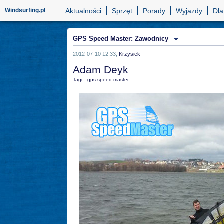
Windsurfing.pl
Aktualności
Sprzęt
Porady
Wyjazdy
Dla
GPS Speed Master: Zawodnicy
2012-07-10 12:33,
Krzysiek
Adam Deyk
Tagi:
gps speed master