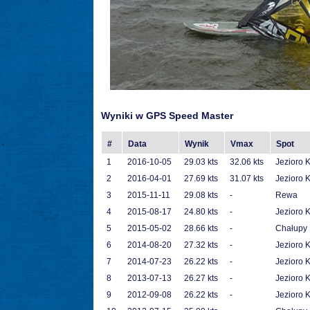
Wyniki w GPS Speed Master
#
Data
Wynik
Vmax
Spot
1
2016-10-05
29.03 kts
32.06 kts
Jezioro 
2
2016-04-01
27.69 kts
31.07 kts
Jezioro 
3
2015-11-11
29.08 kts
-
Rewa
4
2015-08-17
24.80 kts
-
Jezioro 
5
2015-05-02
28.66 kts
-
Chałupy
6
2014-08-20
27.32 kts
-
Jezioro 
7
2014-07-23
26.22 kts
-
Jezioro 
8
2013-07-13
26.27 kts
-
Jezioro 
9
2012-09-08
26.22 kts
-
Jezioro 