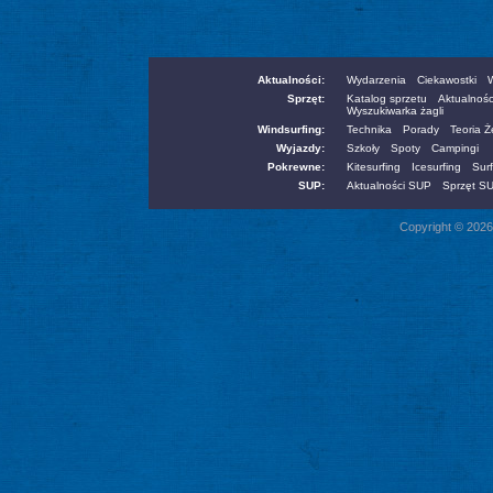
Aktualności:
Wydarzenia
Ciekawostki
W
Sprzęt:
Katalog sprzetu
Aktualnośc
Wyszukiwarka żagli
Windsurfing:
Technika
Porady
Teoria 
Wyjazdy:
Szkoły
Spoty
Campingi
Pokrewne:
Kitesurfing
Icesurfing
Surf
SUP:
Aktualności SUP
Sprzęt S
Copyright © 2026