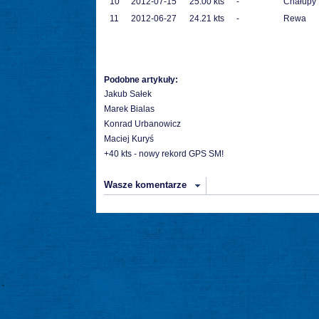
10
2012-07-15
25.00 kts
-
Chałupy
11
2012-06-27
24.21 kts
-
Rewa
Podobne artykuły:
Jakub Sałek
Marek Bialas
Konrad Urbanowicz
Maciej Kuryś
+40 kts - nowy rekord GPS SM!
Wasze komentarze