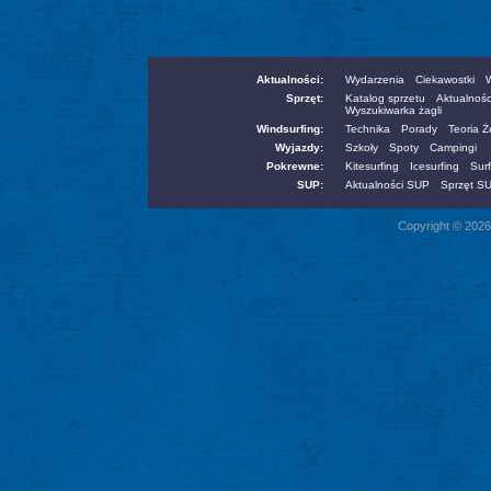
Aktualności:
Wydarzenia
Ciekawostki
W
Sprzęt:
Katalog sprzetu
Aktualnośc
Wyszukiwarka żagli
Windsurfing:
Technika
Porady
Teoria 
Wyjazdy:
Szkoły
Spoty
Campingi
Pokrewne:
Kitesurfing
Icesurfing
Surf
SUP:
Aktualności SUP
Sprzęt S
Copyright © 2026