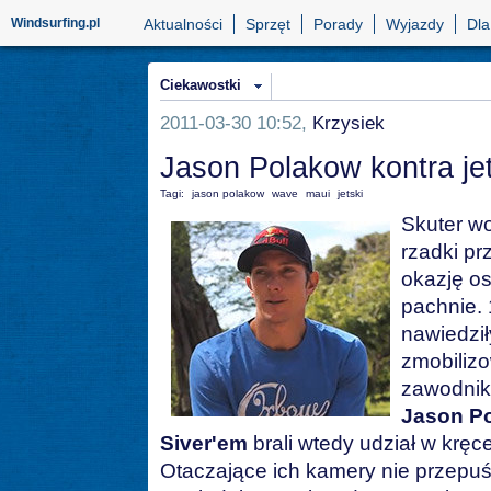
Windsurfing.pl
Aktualności
Sprzęt
Porady
Wyjazdy
Dla
Ciekawostki
2011-03-30 10:52,
Krzysiek
Jason Polakow kontra jet
Tagi:
jason polakow
wave
maui
jetski
Skuter wo
rzadki p
okazję os
pachnie.
nawiedził
zmobilizo
zawodnik
J
ason P
Siver'em
brali wtedy udział w kręc
Otaczające ich kamery nie przepuśc