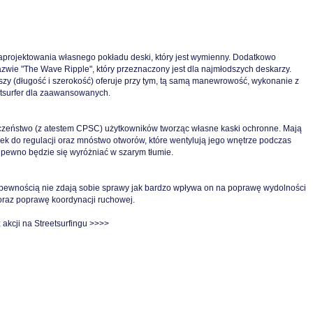
zaprojektowania własnego pokładu deski, który jest wymienny. Dodatkowo
zwie "The Wave Ripple", który przeznaczony jest dla najmłodszych deskarzy.
jszy (długość i szerokość) oferuje przy tym, tą samą manewrowość, wykonanie z
etsurfer dla zaawansowanych.
czeństwo (z atestem CPSC) użytkowników tworząc własne kaski ochronne. Mają
sek do regulacji oraz mnóstwo otworów, które wentylują jego wnętrze podczas
a pewno będzie się wyróżniać w szarym tłumie.
z pewnością nie zdają sobie sprawy jak bardzo wpływa on na poprawę wydolności
raz poprawę koordynacji ruchowej.
z
akcji na Streetsurfingu >>>>