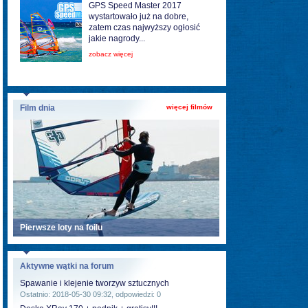
GPS Speed Master 2017
wystartowało już na dobre,
zatem czas najwyższy ogłosić
jakie nagrody...
zobacz więcej
Film dnia
więcej filmów
Pierwsze loty na foilu
Aktywne wątki na forum
Spawanie i klejenie tworzyw sztucznych
Ostatnio: 2018-05-30 09:32, odpowiedzi: 0