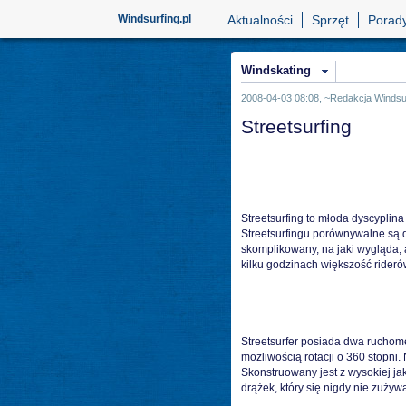
Windsurfing.pl
Aktualności
Sprzęt
Porad
Windskating
2008-04-03 08:08, ~Redakcja Windsur
Streetsurfing
Streetsurfing to młoda dyscyplin
Streetsurfingu porównywalne są d
skomplikowany, na jaki wygląda, a
kilku godzinach większość rider
Streetsurfer posiada dwa ruchome
możliwością rotacji o 360 stopni. N
Skonstruowany jest z wysokiej j
drążek, który się nigdy nie zuży