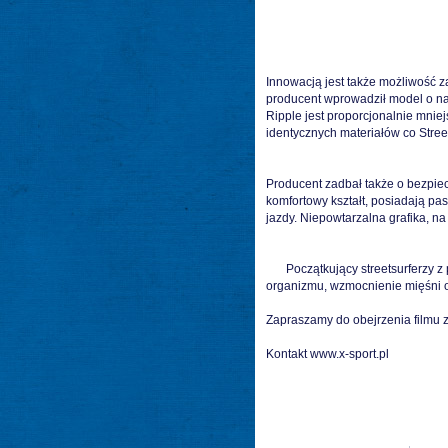
Innowacją jest także możliwość 
producent wprowadził model o na
Ripple jest proporcjonalnie mnie
identycznych materiałów co Stre
Producent zadbał także o bezpie
komfortowy kształt, posiadają pa
jazdy. Niepowtarzalna grafika, n
Początkujący streetsurferzy 
organizmu, wzmocnienie mięśni o
Zapraszamy do obejrzenia filmu 
Kontakt
www.x-sport.pl