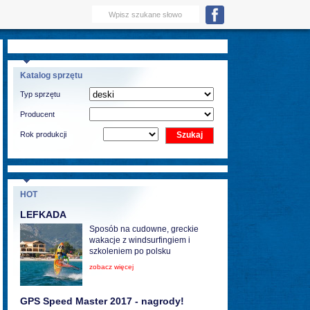
Katalog sprzętu
Typ sprzętu
Producent
Rok produkcji
HOT
LEFKADA
Sposób na cudowne, greckie
wakacje z windsurfingiem i
szkoleniem po polsku
zobacz więcej
GPS Speed Master 2017 - nagrody!