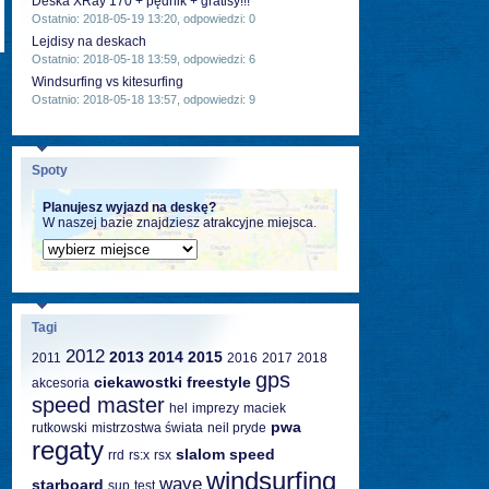
Deska XRay 170 + pędnik + gratisy!!!
Ostatnio: 2018-05-19 13:20, odpowiedzi: 0
Lejdisy na deskach
Ostatnio: 2018-05-18 13:59, odpowiedzi: 6
Windsurfing vs kitesurfing
Ostatnio: 2018-05-18 13:57, odpowiedzi: 9
Spoty
Planujesz wyjazd na deskę?
W naszej bazie znajdziesz atrakcyjne miejsca.
Tagi
2012
2013
2014
2015
2011
2016
2017
2018
gps
ciekawostki
freestyle
akcesoria
speed master
hel
imprezy
maciek
pwa
rutkowski
mistrzostwa świata
neil pryde
regaty
slalom
speed
rrd
rs:x
rsx
windsurfing
wave
starboard
sup
test