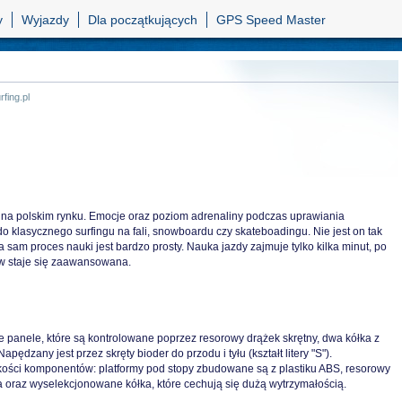
y
Wyjazdy
Dla początkujących
GPS Speed Master
fing.pl
a na polskim rynku. Emocje oraz poziom adrenaliny podczas uprawiania
o klasycznego surfingu na fali, snowboardu czy skateboadingu. Nie jest on tak
 sam proces nauki jest bardzo prosty. Nauka jazdy zajmuje tylko kilka minut, po
ów staje się zaawansowana.
 panele, które są kontrolowane poprzez resorowy drążek skrętny, dwa kółka z
apędzany jest przez skręty bioder do przodu i tyłu (kształt litery "S").
akości komponentów: platformy pod stopy zbudowane są z plastiku ABS, resorowy
wa oraz wyselekcjonowane kółka, które cechują się dużą wytrzymałością.