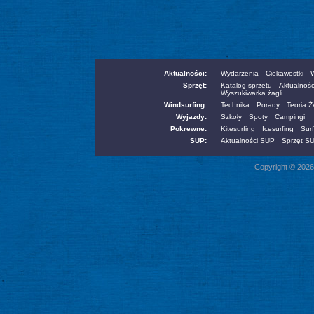
Aktualności:
Wydarzenia
Ciekawostki
W
Sprzęt:
Katalog sprzetu
Aktualnośc
Wyszukiwarka żagli
Windsurfing:
Technika
Porady
Teoria 
Wyjazdy:
Szkoły
Spoty
Campingi
Pokrewne:
Kitesurfing
Icesurfing
Surf
SUP:
Aktualności SUP
Sprzęt S
Copyright © 2026