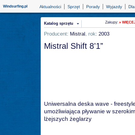
Windsurfing.pl
Aktualności
Sprzęt
Porady
Wyjazdy
Dla
Zakupy:
» WIĘCEJ
Katalog sprzętu
Producent:
Mistral
, rok:
2003
Mistral Shift 8’1”
Uniwersalna deska wave - freestyl
umożliwiająca pływanie w szerokim
lżejszych żeglarzy