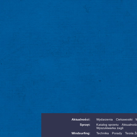
Aktualności:
Wydarzenia
Ciekawostki
W
Sprzęt:
Katalog sprzetu
Aktualnośc
Wyszukiwarka żagli
Windsurfing:
Technika
Porady
Teoria 