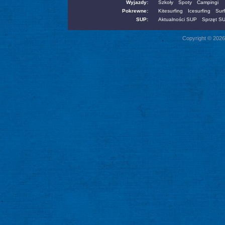
Wyjazdy:
Szkoły
Spoty
Campingi
Pokrewne:
Kitesurfing
Icesurfing
Surf
SUP:
Aktualności SUP
Sprzęt S
Copyright © 2026