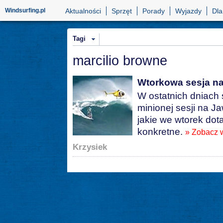
Windsurfing.pl
Aktualności
Sprzęt
Porady
Wyjazdy
Dla
Tagi
marcilio browne
Wtorkowa sesja n
W ostatnich dniach 
minionej sesji na Ja
jakie we wtorek dot
konkretne.
» Zobacz 
Krzysiek