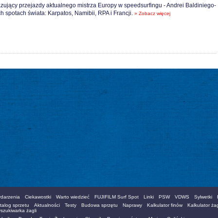
zujący przejazdy aktualnego mistrza Europy w speedsurfingu - Andrei Baldiniego-
h spotach świata: Karpatos, Namibii, RPA i Francji.
» Zobacz więcej
darzenia
Ciekawostki
Warto wiedzieć
FUJIFILM Surf Spot
Linki
PSW
VDWS
Sylwetki
talog sprzetu
Aktualności
Testy
Budowa sprzętu
Naprawy
Kalkulator finów
Kalkulator żag
szukiwarka żagli