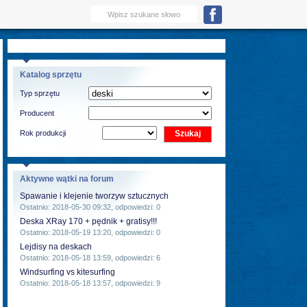
Katalog sprzętu
Typ sprzętu
Producent
Rok produkcji
Aktywne wątki na forum
Spawanie i klejenie tworzyw sztucznych
Ostatnio: 2018-05-30 09:32, odpowiedzi: 0
Deska XRay 170 + pędnik + gratisy!!!
Ostatnio: 2018-05-19 13:20, odpowiedzi: 0
Lejdisy na deskach
Ostatnio: 2018-05-18 13:59, odpowiedzi: 6
Windsurfing vs kitesurfing
Ostatnio: 2018-05-18 13:57, odpowiedzi: 9