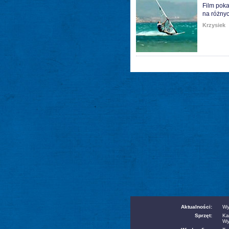
Film poka
na różnyc
Krzysiek
Aktualności:
Wy
Sprzęt:
Ka
Wy