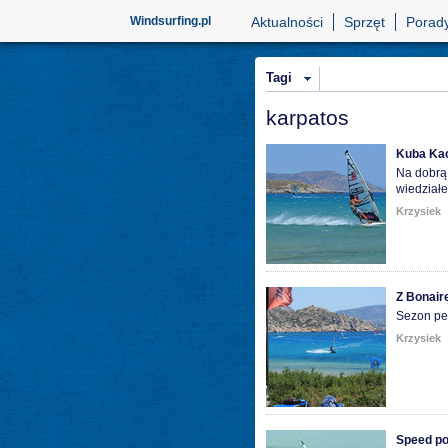
Windsurfing.pl
Aktualności
Sprzęt
Porad
Tagi
karpatos
Kuba Kac
Na dobrą 
wiedziałe
Krzysiek
Z Bonair
Sezon pe
Krzysiek
Speed po