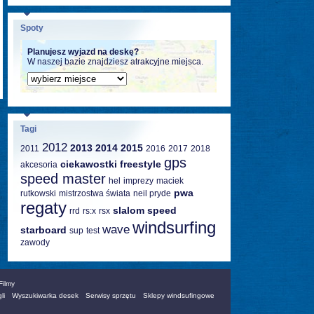
Spoty
Planujesz wyjazd na deskę?
W naszej bazie znajdziesz atrakcyjne miejsca.
Tagi
2012
2013
2014
2015
2011
2016
2017
2018
gps
ciekawostki
freestyle
akcesoria
speed master
hel
imprezy
maciek
pwa
rutkowski
mistrzostwa świata
neil pryde
regaty
slalom
speed
rrd
rs:x
rsx
windsurfing
wave
starboard
sup
test
zawody
Filmy
li
Wyszukiwarka desek
Serwisy sprzętu
Sklepy windsufingowe