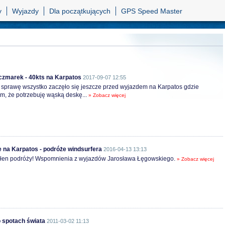
y
Wyjazdy
Dla początkujących
GPS Speed Master
zmarek - 40kts na Karpatos
2017-09-07 12:55
sprawę wszystko zaczęło się jeszcze przed wyjazdem na Karpatos gdzie
m, że potrzebuję wąską deskę...
» Zobacz więcej
e na Karpatos - podróże windsurfera
2016-04-13 13:13
łen podróży! Wspomnienia z wyjazdów Jarosława Łęgowskiego.
» Zobacz więcej
 spotach świata
2011-03-02 11:13