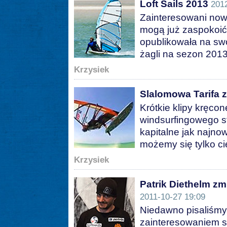
Loft Sails 2013
201
Zainteresowani now
mogą już zaspokoić 
opublikowała na swo
żagli na sezon 201
Krzysiek
Slalomowa Tarifa z
Krótkie klipy kręco
windsurfingowego sta
kapitalne jak najno
możemy się tylko c
Krzysiek
Patrik Diethelm zmi
2011-10-27 19:09
Niedawno pisaliśmy
zainteresowaniem sp