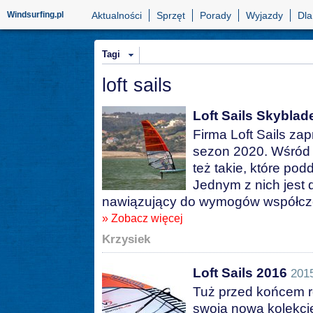
Windsurfing.pl
Aktualności
Sprzęt
Porady
Wyjazdy
Dla
Tagi
loft sails
Loft Sails Skyblad
Firma Loft Sails za
sezon 2020. Wśród 
też takie, które p
Jednym z nich jest 
nawiązujący do wymogów współcze
» Zobacz więcej
Krzysiek
Loft Sails 2016
201
Tuż przed końcem ro
swoją nową kolekcję