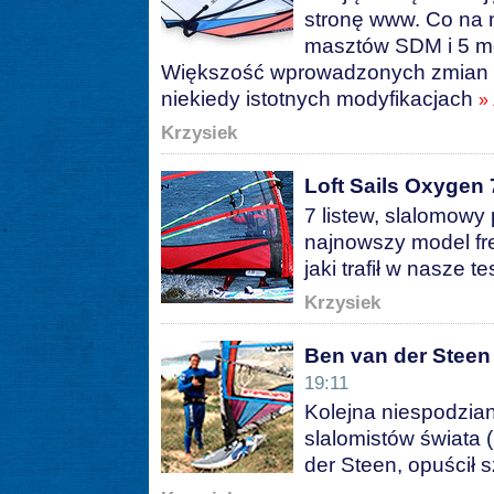
stronę www. Co na ni
masztów SDM i 5 m
Większość wprowadzonych zmian s
niekiedy istotnych modyfikacjach
»
Krzysiek
Loft Sails Oxygen 7
7 listew, slalomowy 
najnowszy model fre
jaki trafił w nasze 
Krzysiek
Ben van der Steen 
19:11
Kolejna niespodzia
slalomistów świata 
der Steen, opuścił 