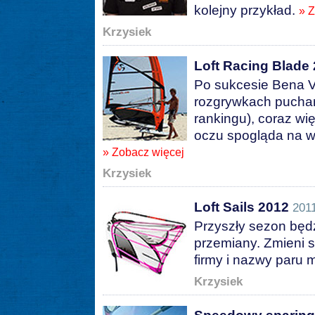
kolejny przykład.
» 
Krzysiek
Loft Racing Blade
Po sukcesie Bena 
rozgrywkach puchar
rankingu), coraz wi
oczu spogląda na w
» Zobacz więcej
Krzysiek
Loft Sails 2012
2011
Przyszły sezon będzi
przemiany. Zmieni si
firmy i nazwy paru 
Krzysiek