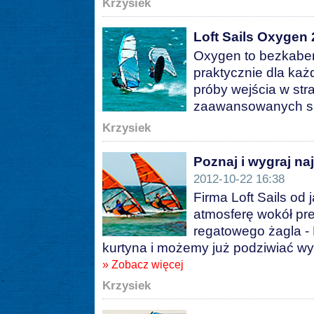
Krzysiek
Loft Sails Oxygen
Oxygen to bezkaber
praktycznie dla każ
próby wejścia w stra
zaawansowanych s
Krzysiek
Poznaj i wygraj n
2012-10-22 16:38
Firma Loft Sails od
atmosferę wokół pr
regatowego żagla -
kurtyna i możemy już podziwiać wy
» Zobacz więcej
Krzysiek