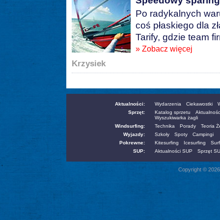
Speedowy sparing 
Po radykalnych war
coś płaskiego dla z
Tarify, gdzie team f
» Zobacz więcej
Krzysiek
Aktualności:
Wydarzenia
Ciekawostki
W
Sprzęt:
Katalog sprzetu
Aktualnośc
Wyszukiwarka żagli
Windsurfing:
Technika
Porady
Teoria 
Wyjazdy:
Szkoły
Spoty
Campingi
Pokrewne:
Kitesurfing
Icesurfing
Surf
SUP:
Aktualności SUP
Sprzęt S
Copyright © 2026