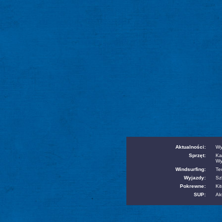
Aktualności:
Wy
Sprzęt:
Ka
Wy
Windsurfing:
Te
Wyjazdy:
Sz
Pokrewne:
Kit
SUP:
Ak