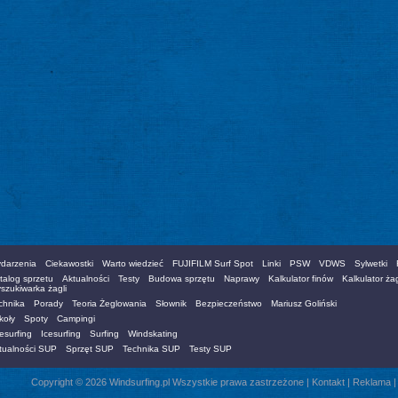
darzenia
Ciekawostki
Warto wiedzieć
FUJIFILM Surf Spot
Linki
PSW
VDWS
Sylwetki
talog sprzetu
Aktualności
Testy
Budowa sprzętu
Naprawy
Kalkulator finów
Kalkulator żag
szukiwarka żagli
chnika
Porady
Teoria Żeglowania
Słownik
Bezpieczeństwo
Mariusz Goliński
koły
Spoty
Campingi
esurfing
Icesurfing
Surfing
Windskating
tualności SUP
Sprzęt SUP
Technika SUP
Testy SUP
Copyright © 2026 Windsurfing.pl Wszystkie prawa zastrzeżone |
Kontakt
|
Reklama