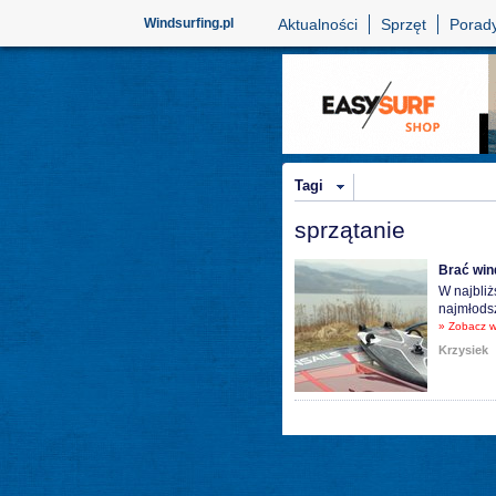
Windsurfing.pl
Aktualności
Sprzęt
Porad
Tagi
sprzątanie
Brać win
W najbliż
najmłodsz
» Zobacz w
Krzysiek