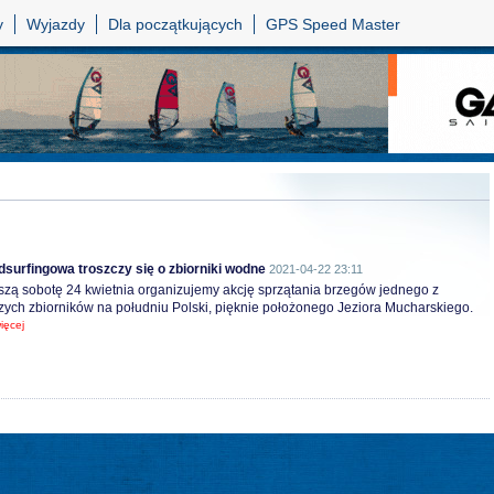
y
Wyjazdy
Dla początkujących
GPS Speed Master
dsurfingowa troszczy się o zbiorniki wodne
2021-04-22 23:11
szą sobotę 24 kwietnia organizujemy akcję sprzątania brzegów jednego z
ych zbiorników na południu Polski, pięknie położonego Jeziora Mucharskiego.
ięcej