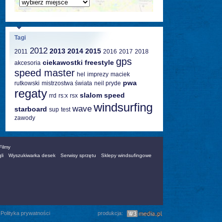
Tagi
2012
2013
2014
2015
2011
2016
2017
2018
gps
ciekawostki
freestyle
akcesoria
speed master
hel
imprezy
maciek
pwa
rutkowski
mistrzostwa świata
neil pryde
regaty
slalom
speed
rrd
rs:x
rsx
windsurfing
wave
starboard
sup
test
zawody
Filmy
li
Wyszukiwarka desek
Serwisy sprzętu
Sklepy windsufingowe
|
Polityka prywatności
produkcja: