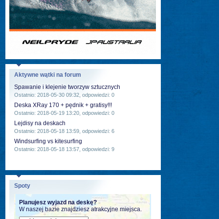
Aktywne wątki na forum
Spawanie i klejenie tworzyw sztucznych
Ostatnio: 2018-05-30 09:32, odpowiedzi: 0
Deska XRay 170 + pędnik + gratisy!!!
Ostatnio: 2018-05-19 13:20, odpowiedzi: 0
Lejdisy na deskach
Ostatnio: 2018-05-18 13:59, odpowiedzi: 6
Windsurfing vs kitesurfing
Ostatnio: 2018-05-18 13:57, odpowiedzi: 9
Spoty
Planujesz wyjazd na deskę?
W naszej bazie znajdziesz atrakcyjne miejsca.