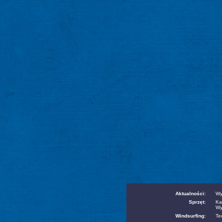
Aktualności:
Wy
Sprzęt:
Ka
Wy
Windsurfing:
Te