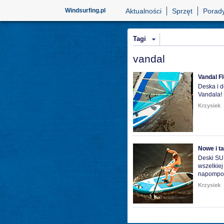
Windsurfing.pl
Aktualności
Sprzęt
Porad
Tagi
vandal
Vandal F
Deska i d
Vandala!
Krzysiek
Nowe i t
Deski SUP
wszelkiej
napompo
Krzysiek