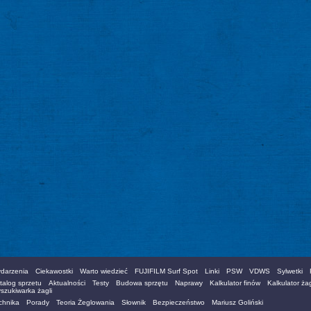
darzenia
Ciekawostki
Warto wiedzieć
FUJIFILM Surf Spot
Linki
PSW
VDWS
Sylwetki
talog sprzetu
Aktualności
Testy
Budowa sprzętu
Naprawy
Kalkulator finów
Kalkulator żag
szukiwarka żagli
chnika
Porady
Teoria Żeglowania
Słownik
Bezpieczeństwo
Mariusz Goliński