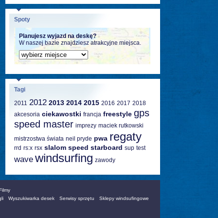
Spoty
Planujesz wyjazd na deskę?
W naszej bazie znajdziesz atrakcyjne miejsca.
Tagi
2012
2013
2014
2015
2011
2016
2017
2018
gps
ciekawostki
freestyle
akcesoria
francja
speed master
imprezy
maciek rutkowski
regaty
pwa
mistrzostwa świata
neil pryde
slalom
speed
starboard
rrd
rs:x
rsx
sup
test
windsurfing
wave
zawody
Filmy
li
Wyszukiwarka desek
Serwisy sprzętu
Sklepy windsufingowe