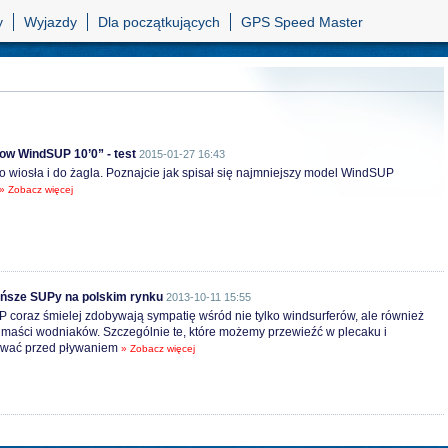
y
Wyjazdy
Dla początkujących
GPS Speed Master
low WindSUP 10’0” - test
2015-01-27 16:43
o wiosła i do żagla. Poznajcie jak spisał się najmniejszy model WindSUP
» Zobacz więcej
ańsze SUPy na polskim rynku
2013-10-11 15:55
 coraz śmielej zdobywają sympatię wśród nie tylko windsurferów, ale również
 maści wodniaków. Szczególnie te, które możemy przewieźć w plecaku i
wać przed pływaniem
» Zobacz więcej