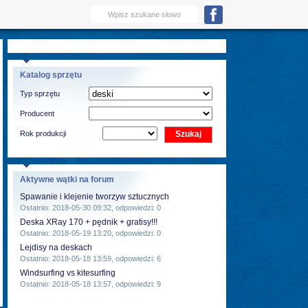
Katalog sprzętu
Typ sprzętu
Producent
Rok produkcji
Aktywne wątki na forum
Spawanie i klejenie tworzyw sztucznych
Ostatnio: 2018-05-30 09:32, odpowiedzi: 0
Deska XRay 170 + pędnik + gratisy!!!
Ostatnio: 2018-05-19 13:20, odpowiedzi: 0
Lejdisy na deskach
Ostatnio: 2018-05-18 13:59, odpowiedzi: 6
Windsurfing vs kitesurfing
Ostatnio: 2018-05-18 13:57, odpowiedzi: 9