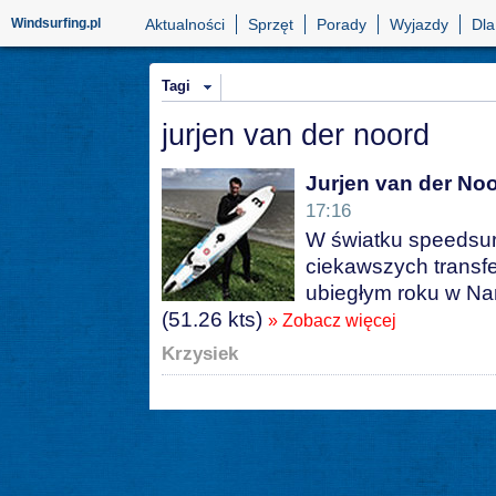
Windsurfing.pl
Aktualności
Sprzęt
Porady
Wyjazdy
Dla
Tagi
jurjen van der noord
Jurjen van der No
17:16
W światku speedsur
ciekawszych transfe
ubiegłym roku w Nam
(51.26 kts)
» Zobacz więcej
Krzysiek