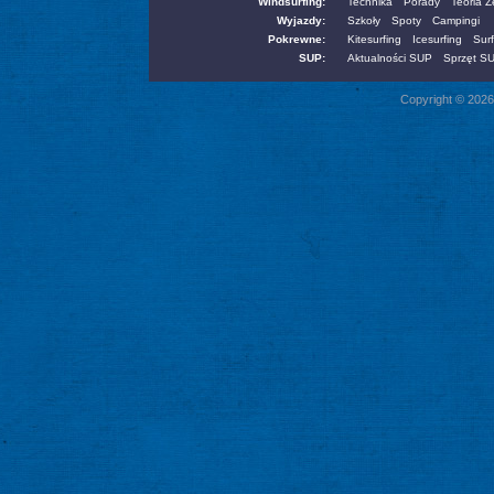
Windsurfing:
Technika
Porady
Teoria 
Wyjazdy:
Szkoły
Spoty
Campingi
Pokrewne:
Kitesurfing
Icesurfing
Surf
SUP:
Aktualności SUP
Sprzęt S
Copyright © 2026