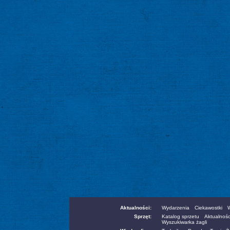
Aktualności:
Wydarzenia
Ciekawostki
W
Sprzęt:
Katalog sprzetu
Aktualnośc
Wyszukiwarka żagli