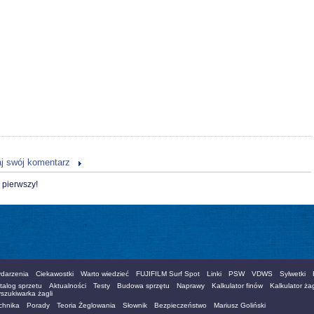
j swój komentarz
 pierwszy!
darzenia
Ciekawostki
Warto wiedzieć
FUJIFILM Surf Spot
Linki
PSW
VDWS
Sylwetki
talog sprzetu
Aktualności
Testy
Budowa sprzętu
Naprawy
Kalkulator finów
Kalkulator żag
szukiwarka żagli
chnika
Porady
Teoria Żeglowania
Słownik
Bezpieczeństwo
Mariusz Goliński