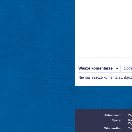
Wasze komentarze
Doda
Nie ma jeszcze komentarzy. Bądź
Aktualności:
Wy
Sprzęt:
Ka
Wy
Windsurfing:
Te