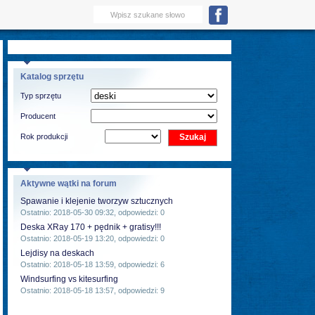
Katalog sprzętu
Typ sprzętu
Producent
Rok produkcji
Aktywne wątki na forum
Spawanie i klejenie tworzyw sztucznych
Ostatnio: 2018-05-30 09:32, odpowiedzi: 0
Deska XRay 170 + pędnik + gratisy!!!
Ostatnio: 2018-05-19 13:20, odpowiedzi: 0
Lejdisy na deskach
Ostatnio: 2018-05-18 13:59, odpowiedzi: 6
Windsurfing vs kitesurfing
Ostatnio: 2018-05-18 13:57, odpowiedzi: 9