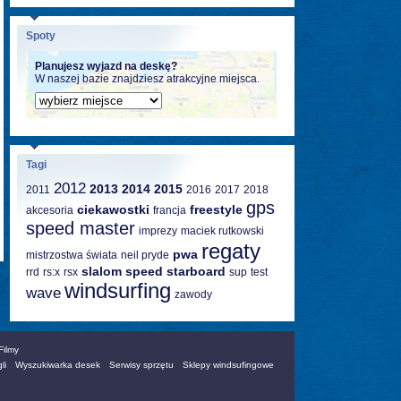
Spoty
Planujesz wyjazd na deskę?
W naszej bazie znajdziesz atrakcyjne miejsca.
Tagi
2012
2013
2014
2015
2011
2016
2017
2018
gps
ciekawostki
freestyle
akcesoria
francja
speed master
imprezy
maciek rutkowski
regaty
pwa
mistrzostwa świata
neil pryde
slalom
speed
starboard
rrd
rs:x
rsx
sup
test
windsurfing
wave
zawody
Filmy
li
Wyszukiwarka desek
Serwisy sprzętu
Sklepy windsufingowe