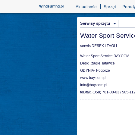
Windsurfing.pl
Aktualności
Sprzęt
Porad
Serwisy sprzętu
Water Sport Servi
serwis DESEK i ŻAGLI
Water Sport Service BAY.COM
Deski, żagle, latawce
GDYNIA- Pogórze
www.bay.com.pl
info@bay.com.pl
tel./fax. (058) 781-00-03 / 505-11