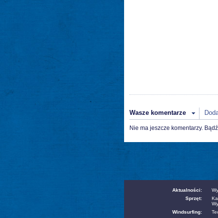
Wasze komentarze
Doda
Nie ma jeszcze komentarzy. Bądź
Aktualności:
Wy
Sprzęt:
Ka
Wy
Windsurfing:
Te