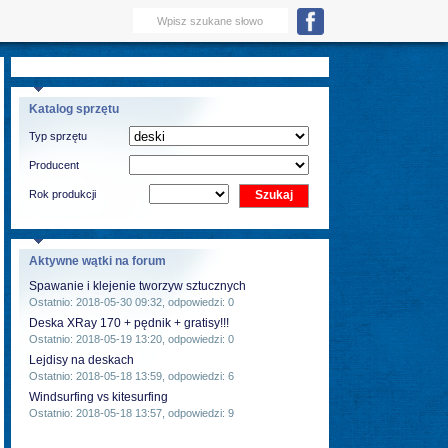
Katalog sprzętu
Typ sprzętu
Producent
Rok produkcji
Aktywne wątki na forum
Spawanie i klejenie tworzyw sztucznych
Ostatnio: 2018-05-30 09:32, odpowiedzi: 0
Deska XRay 170 + pędnik + gratisy!!!
Ostatnio: 2018-05-19 13:20, odpowiedzi: 0
Lejdisy na deskach
Ostatnio: 2018-05-18 13:59, odpowiedzi: 6
Windsurfing vs kitesurfing
Ostatnio: 2018-05-18 13:57, odpowiedzi: 9