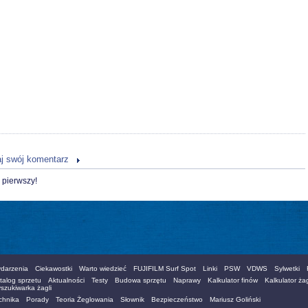
j swój komentarz
 pierwszy!
darzenia
Ciekawostki
Warto wiedzieć
FUJIFILM Surf Spot
Linki
PSW
VDWS
Sylwetki
talog sprzetu
Aktualności
Testy
Budowa sprzętu
Naprawy
Kalkulator finów
Kalkulator żag
szukiwarka żagli
chnika
Porady
Teoria Żeglowania
Słownik
Bezpieczeństwo
Mariusz Goliński