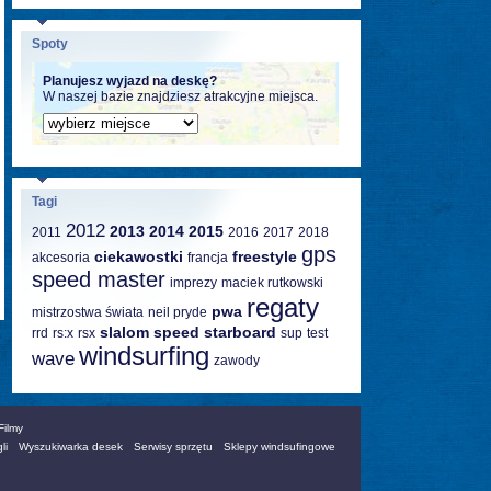
Spoty
Planujesz wyjazd na deskę?
W naszej bazie znajdziesz atrakcyjne miejsca.
Tagi
2012
2013
2014
2015
2011
2016
2017
2018
gps
ciekawostki
freestyle
akcesoria
francja
speed master
imprezy
maciek rutkowski
regaty
pwa
mistrzostwa świata
neil pryde
slalom
speed
starboard
rrd
rs:x
rsx
sup
test
windsurfing
wave
zawody
Filmy
li
Wyszukiwarka desek
Serwisy sprzętu
Sklepy windsufingowe