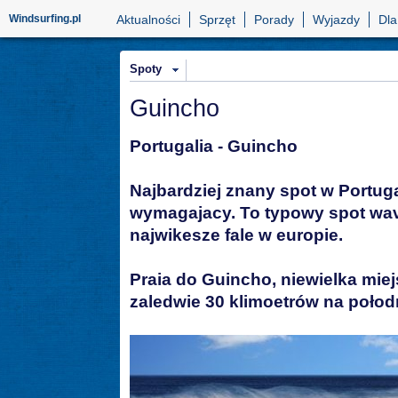
Windsurfing.pl
Aktualności
Sprzęt
Porady
Wyjazdy
Dla
Spoty
Guincho
Portugalia - Guincho
Najbardziej znany spot w Portuga
wymagajacy. To typowy spot wa
najwikesze fale w europie.
Praia do Guincho, niewielka mie
zaledwie 30 klimoetrów na połod