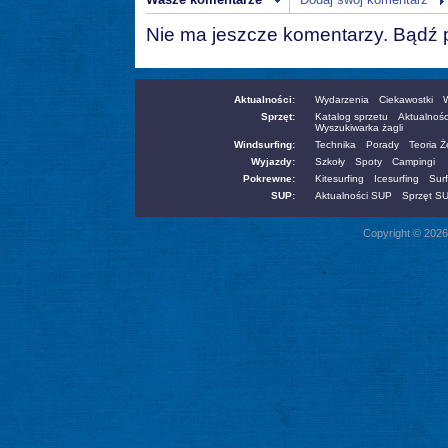
Nie ma jeszcze komentarzy. Bądź 
Aktualności:
Wydarzenia
Ciekawostki
W
Sprzęt:
Katalog sprzetu
Aktualnośc
Wyszukiwarka żagli
Windsurfing:
Technika
Porady
Teoria 
Wyjazdy:
Szkoły
Spoty
Campingi
Pokrewne:
Kitesurfing
Icesurfing
Surf
SUP:
Aktualności SUP
Sprzęt S
Copyright © 2026