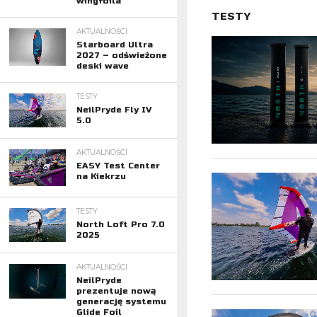
wingfoila
TESTY
AKTUALNOŚCI
Starboard Ultra
2027 – odświeżone
deski wave
TESTY
NeilPryde Fly IV
5.0
AKTUALNOŚCI
EASY Test Center
na Kiekrzu
TESTY
North Loft Pro 7.0
2025
AKTUALNOŚCI
NeilPryde
prezentuje nową
generację systemu
Glide Foil