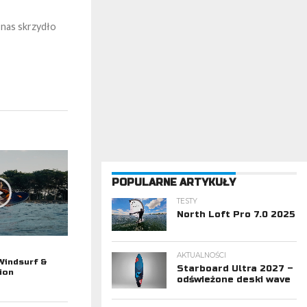
 nas skrzydło
POPULARNE ARTYKUŁY
TESTY
North Loft Pro 7.0 2025
AKTUALNOŚCI
Windsurf &
Starboard Ultra 2027 –
ion
odświeżone deski wave