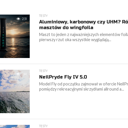
TESTY
231
Aluminiowy, karbonowy czy UHM? Ró
masztów do wingfoila
Maszt to jeden z najważniejszych elementów foil
pierwszy rzut oka wszystkie wyglądają...
TESTY
260
NeilPryde Fly IV 5.0
Model Fly od początku zajmował w ofercie NeilPr
pomiędzy rekreacyjnymi skrzydłami allround a...
TESTY