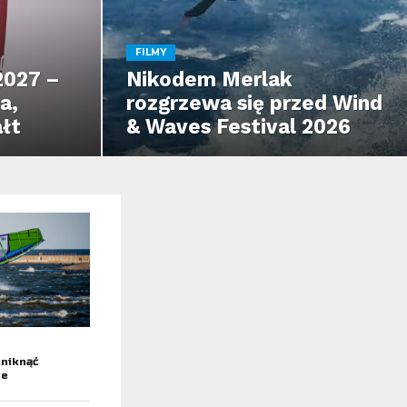
FILMY
2027 –
Nikodem Merlak
a,
rozgrzewa się przed Wind
łt
& Waves Festival 2026
Enter ad code here
uniknąć
ce