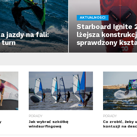
AKTUALNOŚCI
Starboard Ignite 
 jazdy na fali:
lżejsza konstrukcj
 turn
sprawdzony kszta
PORADY
PORADY
y
Jak wybrać szkółkę
Co zrobić, żeby 
windsurfingową
kontuzji na des