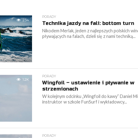
PORADY
234
Technika jazdy na fali: bottom turn
Nikodem Merlak, jeden z najlepszych polskich w
pływających na falach, dzieli się z nami techniką...
PORADY
1.2K
Wingfoil – ustawienie i pływanie w
strzemionach
W kolejnym odcinku „Wingfoil do kawy” Daniel Mic
instruktor w szkole FunSurf i wykładowcy...
PORADY