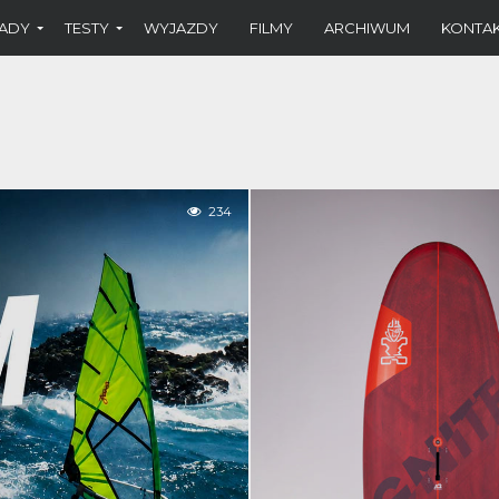
ADY
TESTY
WYJAZDY
FILMY
ARCHIWUM
KONTA
234