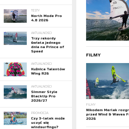
TESTY
North Mode Pro
4.8 2026
AKTUALNOŚCI
Trzy rekordy
świata jednego
dnia na Prince of
Speed
FILMY
AKTUALNOŚCI
Kuźnica Talentów
Wing R26
AKTUALNOŚCI
Simmer Style
Blacktip Pro
2026/27
FILMY
Nikodem Merlak rozgr
PROMOCJA
przed Wind & Waves F
Czy 3-latek może
2026
uczyć się
windsurfingu?