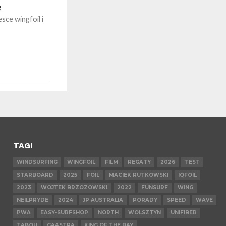
ę
sce wingfoil i
TAGI
WINDSURFING
WINGFOIL
FILM
REGATY
2026
TEST
STARBOARD
2025
FOIL
MACIEK RUTKOWSKI
IQFOIL
2023
WOJTEK BRZOZOWSKI
2022
FUNSURF
WING
NEILPRYDE
2024
JP AUSTRALIA
PORADY
SPEED
WAVE
PWA
EASY-SURFSHOP
NORTH
WOLSZTYN
UNIFIBER
TABOU
GAASTRA
KING OF THE BAY