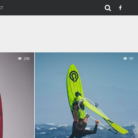
KT
256
191