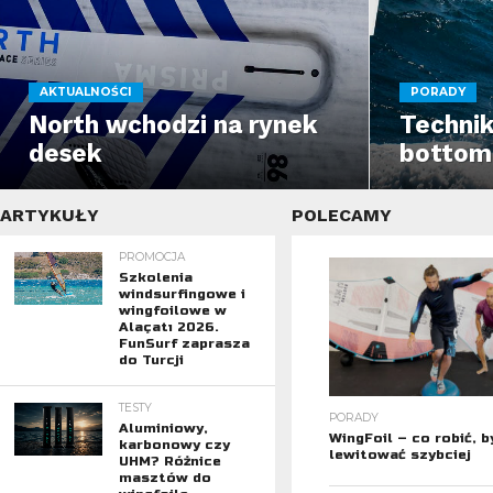
AKTUALNOŚCI
PORADY
North wchodzi na rynek
Technika
desek
bottom
ARTYKUŁY
POLECAMY
PROMOCJA
Szkolenia
windsurfingowe i
wingfoilowe w
Alaçatı 2026.
FunSurf zaprasza
do Turcji
TESTY
PORADY
Aluminiowy,
WingFoil – co robić, b
karbonowy czy
lewitować szybciej
UHM? Różnice
masztów do