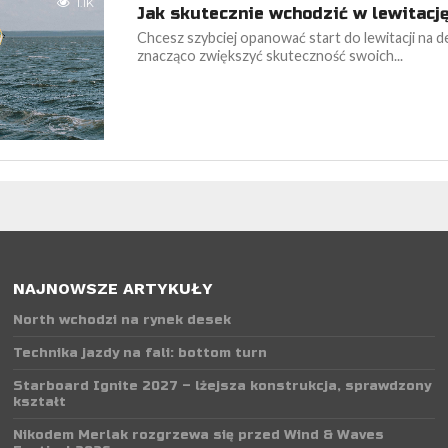
1.1K
Jak skutecznie wchodzić w lewitacj
Chcesz szybciej opanować start do lewitacji na de
znacząco zwiększyć skuteczność swoich...
NAJNOWSZE ARTYKUŁY
North wchodzi na rynek desek
Technika jazdy na fali: bottom turn
Starboard Ignite 2027 – lżejsza konstrukcja, sprawdzony
kształt
Nikodem Merlak rozgrzewa się przed Wind & Waves