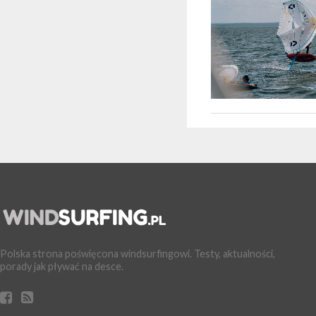
Polska strona poświęcona windsurfingowi. Testy, aktualności,
porady jak pływać na desce.