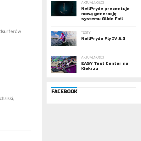
AKTUALNOŚCI
NeilPryde prezentuje
nową generację
systemu Glide Foil
indsurferów
TESTY
NeilPryde Fly IV 5.0
AKTUALNOŚCI
EASY Test Center na
Kiekrzu
FACEBOOK
halski,