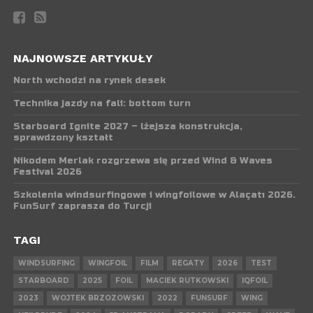
NAJNOWSZE ARTYKUŁY
North wchodzi na rynek desek
Technika jazdy na fali: bottom turn
Starboard Ignite 2027 – lżejsza konstrukcja,
sprawdzony kształt
Nikodem Merlak rozgrzewa się przed Wind & Waves
Festival 2026
Szkolenia windsurfingowe i wingfoilowe w Alaçatı 2026.
FunSurf zaprasza do Turcji
TAGI
WINDSURFING
WINGFOIL
FILM
REGATY
2026
TEST
STARBOARD
2025
FOIL
MACIEK RUTKOWSKI
IQFOIL
2023
WOJTEK BRZOZOWSKI
2022
FUNSURF
WING