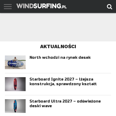
AKTUALNOŚCI
PORADY
TESTY
WYJAZDY
FILMY
ARCHIWUM
KONTAKT
AKTUALNOŚCI
North wchodzi na rynek desek
Starboard Ignite 2027 – lżejsza
konstrukcja, sprawdzony kształt
Starboard Ultra 2027 – odświeżone
deski wave