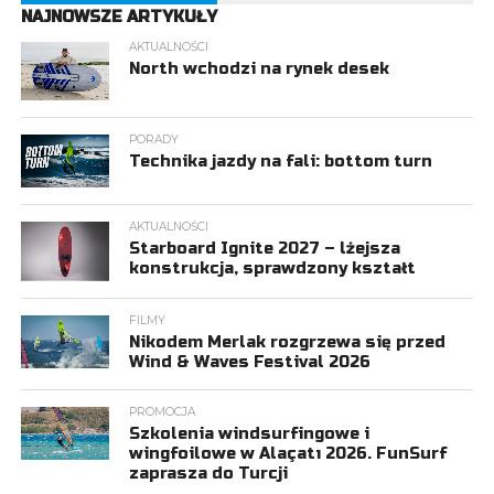
NAJNOWSZE ARTYKUŁY
AKTUALNOŚCI
North wchodzi na rynek desek
PORADY
Technika jazdy na fali: bottom turn
AKTUALNOŚCI
Starboard Ignite 2027 – lżejsza
konstrukcja, sprawdzony kształt
FILMY
Nikodem Merlak rozgrzewa się przed
Wind & Waves Festival 2026
PROMOCJA
Szkolenia windsurfingowe i
wingfoilowe w Alaçatı 2026. FunSurf
zaprasza do Turcji