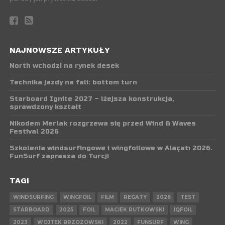
NAJNOWSZE ARTYKUŁY
North wchodzi na rynek desek
Technika jazdy na fali: bottom turn
Starboard Ignite 2027 – lżejsza konstrukcja,
sprawdzony kształt
Nikodem Merlak rozgrzewa się przed Wind & Waves
Festival 2026
Szkolenia windsurfingowe i wingfoilowe w Alaçatı 2026.
FunSurf zaprasza do Turcji
TAGI
WINDSURFING
WINGFOIL
FILM
REGATY
2026
TEST
STARBOARD
2025
FOIL
MACIEK RUTKOWSKI
IQFOIL
2023
WOJTEK BRZOZOWSKI
2022
FUNSURF
WING