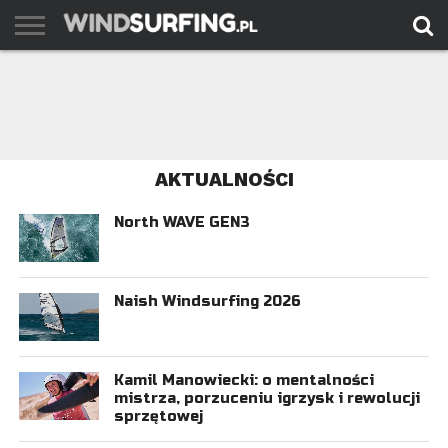
AKTUALNOŚCI
PORADY
TESTY
WYJAZDY
FILMY
ARCHIWUM
KONTAKT
AKTUALNOŚCI
North WAVE GEN3
Naish Windsurfing 2026
Kamil Manowiecki: o mentalności
mistrza, porzuceniu igrzysk i rewolucji
sprzętowej