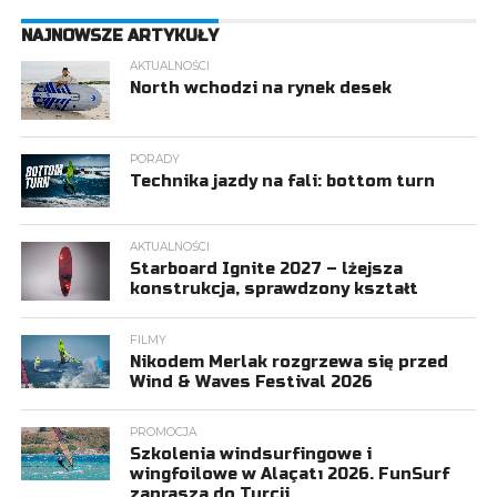
NAJNOWSZE ARTYKUŁY
AKTUALNOŚCI
North wchodzi na rynek desek
PORADY
Technika jazdy na fali: bottom turn
AKTUALNOŚCI
Starboard Ignite 2027 – lżejsza
konstrukcja, sprawdzony kształt
FILMY
Nikodem Merlak rozgrzewa się przed
Wind & Waves Festival 2026
PROMOCJA
Szkolenia windsurfingowe i
wingfoilowe w Alaçatı 2026. FunSurf
zaprasza do Turcji