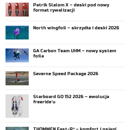
Patrik Slalom X – deski pod nowy
format rywalizacji
North wingfoil – skrzydła i deski 2026
GA Carbon Team UHM – nowy system
foila
Severne Speed Package 2026
Starboard GO 152 2026 – ewolucja
freeride’u
THOMMEN Fast-R² – komfort i osiągi