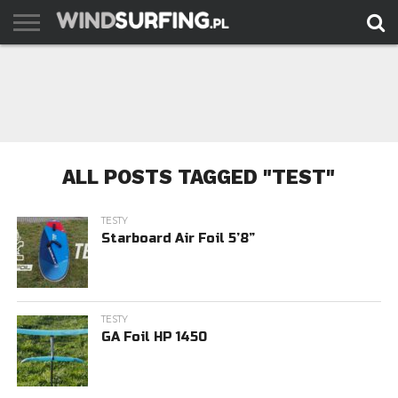
AKTUALNOŚCI
PORADY
TESTY
WYJAZDY
FILMY
ARCHIWUM
KONTAKT
ALL POSTS TAGGED "TEST"
TESTY
Starboard Air Foil 5’8”
TESTY
GA Foil HP 1450