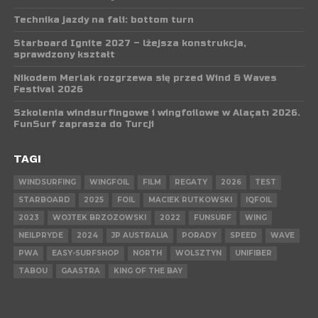
Technika jazdy na fali: bottom turn
Starboard Ignite 2027 – lżejsza konstrukcja,
sprawdzony kształt
Nikodem Merlak rozgrzewa się przed Wind & Waves
Festival 2026
Szkolenia windsurfingowe i wingfoilowe w Alaçatı 2026.
FunSurf zaprasza do Turcji
TAGI
WINDSURFING
WINGFOIL
FILM
REGATY
2026
TEST
STARBOARD
2025
FOIL
MACIEK RUTKOWSKI
IQFOIL
2023
WOJTEK BRZOZOWSKI
2022
FUNSURF
WING
NEILPRYDE
2024
JP AUSTRALIA
PORADY
SPEED
WAVE
PWA
EASY-SURFSHOP
NORTH
WOLSZTYN
UNIFIBER
TABOU
GAASTRA
KING OF THE BAY