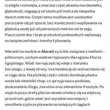
rozległa i osłonięta, a znaczna część akwenu ma niewielką
głębokość, sięgającą od około pół metra do niespełna
dwóch metrów. Dzięki temu możliwe jest swobodne
poruszanie się po spocie, bez konieczności wypływania na
głęboką wodę już od pierwszych metrów od brzegu.
Piaszczyste dno i brak przeszkód podwodnych wpływają
na bezpieczeństwo i komfort pływania.
Warunki na wodzie w
Alacati
są ściśle związane z meltemi –
północnym, suchym wiatrem typowym dla regionu Morza
Egejskiego. Wiatr ten najczęściej wieje z kierunku
bocznego, z lewej strony, i ma tendencję do wzmacniania się
w ciągu dnia. Na płytkiej części zatoki dominuje płaska
woda lub niewielki chop, co sprzyja nauce podstaw,
doskonaleniu ślizgu, zwrotów oraz elementów freestyle. Po
wyjściu poza strefę płycizn akwen otwiera się na większą
przestrzeń, gdzie wiatr jest wyraźnie mocniejszy i
umożliwia szybsze pływanie na mniejszych żaglach.