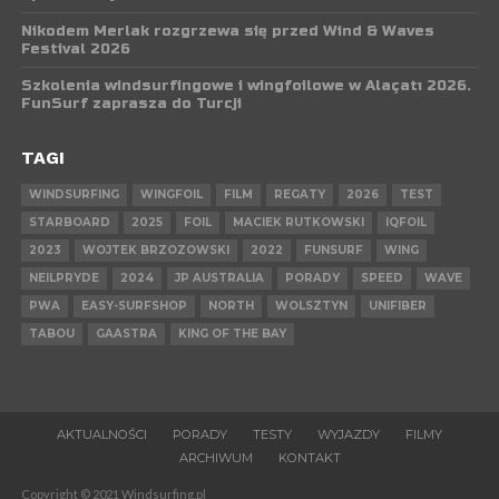
Nikodem Merlak rozgrzewa się przed Wind & Waves
Festival 2026
Szkolenia windsurfingowe i wingfoilowe w Alaçatı 2026.
FunSurf zaprasza do Turcji
TAGI
WINDSURFING
WINGFOIL
FILM
REGATY
2026
TEST
STARBOARD
2025
FOIL
MACIEK RUTKOWSKI
IQFOIL
2023
WOJTEK BRZOZOWSKI
2022
FUNSURF
WING
NEILPRYDE
2024
JP AUSTRALIA
PORADY
SPEED
WAVE
PWA
EASY-SURFSHOP
NORTH
WOLSZTYN
UNIFIBER
TABOU
GAASTRA
KING OF THE BAY
AKTUALNOŚCI
PORADY
TESTY
WYJAZDY
FILMY
ARCHIWUM
KONTAKT
Copyright © 2021 Windsurfing.pl