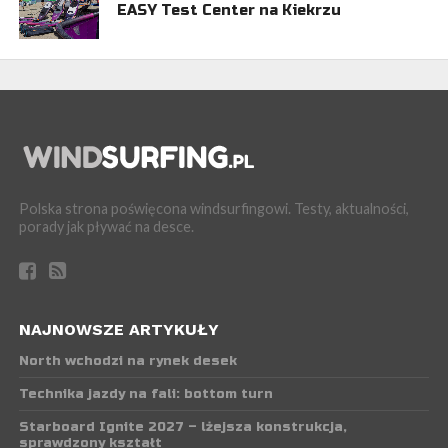
EASY Test Center na Kiekrzu
Polska strona poświęcona windsurfingowi. Testy, aktualności,
porady jak pływać na desce.
NAJNOWSZE ARTYKUŁY
North wchodzi na rynek desek
Technika jazdy na fali: bottom turn
Starboard Ignite 2027 – lżejsza konstrukcja,
sprawdzony kształt