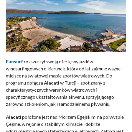
Funsurf
rozszerzył swoją ofertę wyjazdów
windsurfingowych o kierunek, który od lat zajmuje ważne
miejsce na światowej mapie sportów wiatrowych. Do
programu dołącza
Alacati
w Turcji – spot znany z
charakterystycznych warunków wiatrowych i
specyficznego ukształtowania akwenu, sprzyjającego
zarówno szkoleniom, jak i samodzielnemu pływaniu.
Alacati
położone jest nad Morzem Egejskim, na półwyspie
Çeşme, w rejonie o stabilnym klimacie i dobrze
udokumentowanych statystykach wiatrowych. Zatoka jest