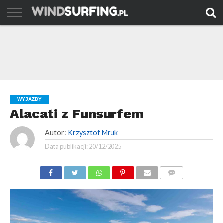
AKTUALNOŚCI
PORADY
TESTY
WYJAZDY
FILMY
ARCHIWUM
KONTAKT
WYJAZDY
Alacati z Funsurfem
Autor:
Krzysztof Mruk
Data publikacji:
20/12/2025
KOMENTARZE