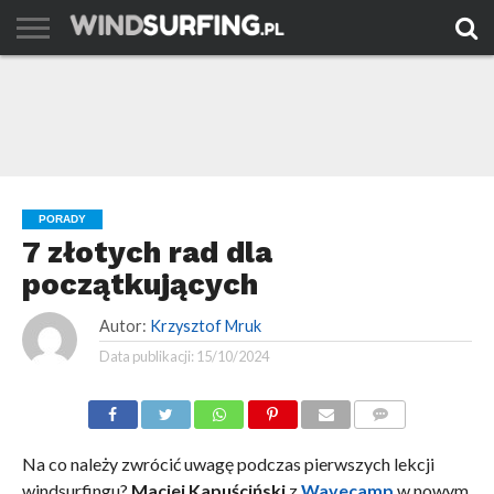
AKTUALNOŚCI
PORADY
TESTY
WYJAZDY
FILMY
ARCHIWUM
KONTAKT
PORADY
7 złotych rad dla
początkujących
Autor:
Krzysztof Mruk
Data publikacji:
15/10/2024
KOMENTARZE
Na co należy zwrócić uwagę podczas pierwszych lekcji
windsurfingu?
Maciej Kapuściński
z
Wavecamp
w nowym