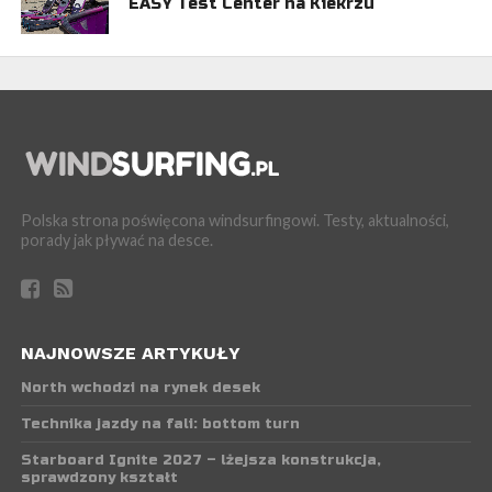
EASY Test Center na Kiekrzu
Polska strona poświęcona windsurfingowi. Testy, aktualności,
porady jak pływać na desce.
NAJNOWSZE ARTYKUŁY
North wchodzi na rynek desek
Technika jazdy na fali: bottom turn
Starboard Ignite 2027 – lżejsza konstrukcja,
sprawdzony kształt