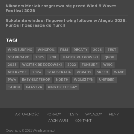
Nikodem Merlak rozgrzewa się przed Wind & Waves
Festival 2026
Szkolenia windsurfingowe i wingfoilowe w Alaçatı 2026.
FunSurf zaprasza do Turcji
TAGI
WINDSURFING
WINGFOIL
FILM
REGATY
2026
TEST
STARBOARD
2025
FOIL
MACIEK RUTKOWSKI
IQFOIL
2023
WOJTEK BRZOZOWSKI
2022
FUNSURF
WING
NEILPRYDE
2024
JP AUSTRALIA
PORADY
SPEED
WAVE
PWA
EASY-SURFSHOP
NORTH
WOLSZTYN
UNIFIBER
TABOU
GAASTRA
KING OF THE BAY
AKTUALNOŚCI
PORADY
TESTY
WYJAZDY
FILMY
ARCHIWUM
KONTAKT
Copyright © 2021 Windsurfing.pl