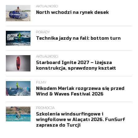
AKTUALNOŚCI
North wchodzi na rynek desek
PORADY
Technika jazdy na fali: bottom turn
AKTUALNOŚCI
Starboard Ignite 2027 – lżejsza
konstrukcja, sprawdzony kształt
FILMY
Nikodem Merlak rozgrzewa się przed
Wind & Waves Festival 2026
PROMOCJA
Szkolenia windsurfingowe i
wingfoilowe w Alaçatı 2026. FunSurf
zaprasza do Turcji