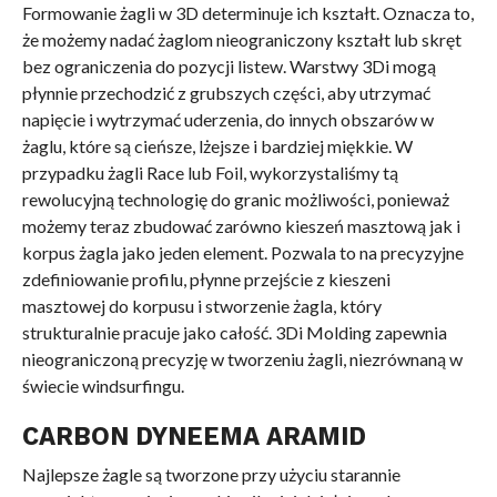
Formowanie żagli w 3D determinuje ich kształt. Oznacza to,
że możemy nadać żaglom nieograniczony kształt lub skręt
bez ograniczenia do pozycji listew. Warstwy 3Di mogą
płynnie przechodzić z grubszych części, aby utrzymać
napięcie i wytrzymać uderzenia, do innych obszarów w
żaglu, które są cieńsze, lżejsze i bardziej miękkie. W
przypadku żagli Race lub Foil, wykorzystaliśmy tą
rewolucyjną technologię do granic możliwości, ponieważ
możemy teraz zbudować zarówno kieszeń masztową jak i
korpus żagla jako jeden element. Pozwala to na precyzyjne
zdefiniowanie profilu, płynne przejście z kieszeni
masztowej do korpusu i stworzenie żagla, który
strukturalnie pracuje jako całość. 3Di Molding zapewnia
nieograniczoną precyzję w tworzeniu żagli, niezrównaną w
świecie windsurfingu.
CARBON DYNEEMA ARAMID
Najlepsze żagle są tworzone przy użyciu starannie