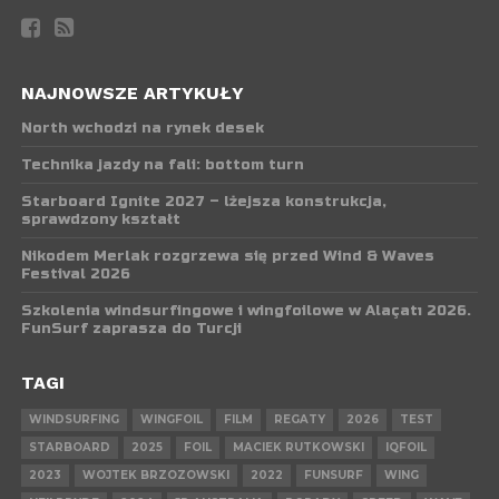
NAJNOWSZE ARTYKUŁY
North wchodzi na rynek desek
Technika jazdy na fali: bottom turn
Starboard Ignite 2027 – lżejsza konstrukcja,
sprawdzony kształt
Nikodem Merlak rozgrzewa się przed Wind & Waves
Festival 2026
Szkolenia windsurfingowe i wingfoilowe w Alaçatı 2026.
FunSurf zaprasza do Turcji
TAGI
WINDSURFING
WINGFOIL
FILM
REGATY
2026
TEST
STARBOARD
2025
FOIL
MACIEK RUTKOWSKI
IQFOIL
2023
WOJTEK BRZOZOWSKI
2022
FUNSURF
WING