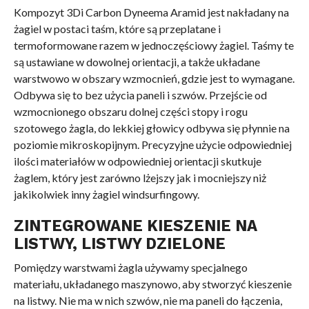
Kompozyt 3Di Carbon Dyneema Aramid jest nakładany na
żagiel w postaci taśm, które są przeplatane i
termoformowane razem w jednoczęściowy żagiel. Taśmy te
są ustawiane w dowolnej orientacji, a także układane
warstwowo w obszary wzmocnień, gdzie jest to wymagane.
Odbywa się to bez użycia paneli i szwów. Przejście od
wzmocnionego obszaru dolnej części stopy i rogu
szotowego żagla, do lekkiej głowicy odbywa się płynnie na
poziomie mikroskopijnym. Precyzyjne użycie odpowiedniej
ilości materiałów w odpowiedniej orientacji skutkuje
żaglem, który jest zarówno lżejszy jak i mocniejszy niż
jakikolwiek inny żagiel windsurfingowy.
ZINTEGROWANE KIESZENIE NA
LISTWY, LISTWY DZIELONE
Pomiędzy warstwami żagla używamy specjalnego
materiału, układanego maszynowo, aby stworzyć kieszenie
na listwy. Nie ma w nich szwów, nie ma paneli do łączenia,