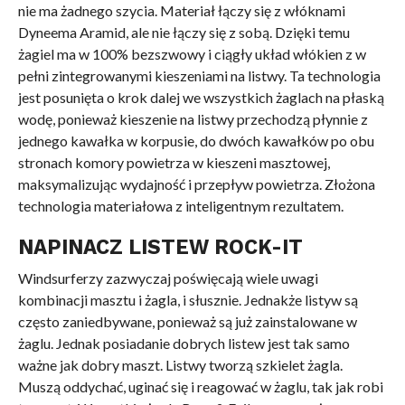
nie ma żadnego szycia. Materiał łączy się z włóknami
Dyneema Aramid, ale nie łączy się z sobą. Dzięki temu
żagiel ma w 100% bezszwowy i ciągły układ włókien z w
pełni zintegrowanymi kieszeniami na listwy. Ta technologia
jest posunięta o krok dalej we wszystkich żaglach na płaską
wodę, ponieważ kieszenie na listwy przechodzą płynnie z
jednego kawałka w korpusie, do dwóch kawałków po obu
stronach komory powietrza w kieszeni masztowej,
maksymalizując wydajność i przepływ powietrza. Złożona
technologia materiałowa z inteligentnym rezultatem.
NAPINACZ LISTEW ROCK-IT
Windsurferzy zazwyczaj poświęcają wiele uwagi
kombinacji masztu i żagla, i słusznie. Jednakże listyw są
często zaniedbywane, ponieważ są już zainstalowane w
żaglu. Jednak posiadanie dobrych listew jest tak samo
ważne jak dobry maszt. Listwy tworzą szkielet żagla.
Muszą oddychać, uginać się i reagować w żaglu, tak jak robi