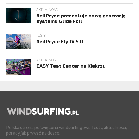
AKTUALNOŚCI
NeilPryde prezentuje nową generację
systemu Glide Foil
TESTY
NeilPryde Fly IV 5.0
AKTUALNOŚCI
EASY Test Center na Kiekrzu
Polska strona poświęcona windsurfingowi. Testy, aktualności,
porady jak pływać na desce.