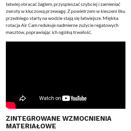
łatwiej obracać żaglem, przyspieszać szybciej i zamieniać
zwroty w kluczową przewagę. Z powietrzem w kieszeni liku
przedniego starty na wodzie stają się łatwiejsze. Miękka
rotacja Air Cam redukuje nadmierne zużycie regatowych
masztów, poprawiając ich ogólną trwałość.
ZINTEGROWANE WZMOCNIENIA
MATERIAŁOWE