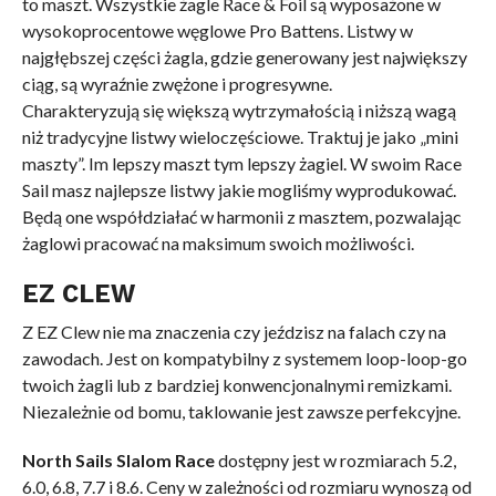
to maszt. Wszystkie żagle Race & Foil są wyposażone w
wysokoprocentowe węglowe Pro Battens. Listwy w
najgłębszej części żagla, gdzie generowany jest największy
ciąg, są wyraźnie zwężone i progresywne.
Charakteryzują się większą wytrzymałością i niższą wagą
niż tradycyjne listwy wieloczęściowe. Traktuj je jako „mini
maszty”. Im lepszy maszt tym lepszy żagiel. W swoim Race
Sail masz najlepsze listwy jakie mogliśmy wyprodukować.
Będą one współdziałać w harmonii z masztem, pozwalając
żaglowi pracować na maksimum swoich możliwości.
EZ CLEW
Z EZ Clew nie ma znaczenia czy jeździsz na falach czy na
zawodach. Jest on kompatybilny z systemem loop-loop-go
twoich żagli lub z bardziej konwencjonalnymi remizkami.
Niezależnie od bomu, taklowanie jest zawsze perfekcyjne.
North Sails Slalom Race
dostępny jest w rozmiarach 5.2,
6.0, 6.8, 7.7 i 8.6. Ceny w zależności od rozmiaru wynoszą od