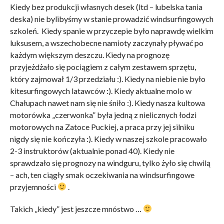
Kiedy bez produkcji własnych desek (ltd – lubelska tania
deska) nie bylibyśmy w stanie prowadzić windsurfingowych
szkoleń. Kiedy spanie w przyczepie było naprawdę wielkim
luksusem, a wszechobecne namioty zaczynały pływać po
każdym większym deszczu. Kiedy na prognozę
przyjeżdżało się pociągiem z całym zestawem sprzętu,
który zajmował 1/3 przedziału :). Kiedy na niebie nie było
kitesurfingowych latawców :). Kiedy aktualne molo w
Chałupach nawet nam się nie śniło :). Kiedy nasza kultowa
motorówka „czerwonka” była jedną z nielicznych łodzi
motorowych na Zatoce Puckiej, a praca przy jej silniku
nigdy się nie kończyła :). Kiedy w naszej szkole pracowało
2-3 instruktorów (aktualnie ponad 40). Kiedy nie
sprawdzało się prognozy na windguru, tylko żyło się chwilą
– ach, ten ciągły smak oczekiwania na windsurfingowe
przyjemności
.
Takich „kiedy” jest jeszcze mnóstwo …