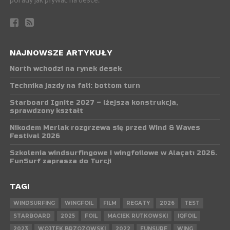
NAJNOWSZE ARTYKUŁY
North wchodzi na rynek desek
Technika jazdy na fali: bottom turn
Starboard Ignite 2027 – lżejsza konstrukcja,
sprawdzony kształt
Nikodem Merlak rozgrzewa się przed Wind & Waves
Festival 2026
Szkolenia windsurfingowe i wingfoilowe w Alaçatı 2026.
FunSurf zaprasza do Turcji
TAGI
WINDSURFING
WINGFOIL
FILM
REGATY
2026
TEST
STARBOARD
2025
FOIL
MACIEK RUTKOWSKI
IQFOIL
2023
WOJTEK BRZOZOWSKI
2022
FUNSURF
WING