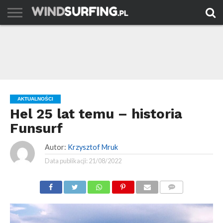
AKTUALNOŚCI
PORADY
TESTY
WYJAZDY
FILMY
ARCHIWUM
KONTAKT
AKTUALNOŚCI
Hel 25 lat temu – historia
Funsurf
Autor:
Krzysztof Mruk
Data publikacji:
21/08/2022
KOMENTARZE