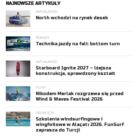
NAJNOWSZE ARTYKUŁY
AKTUALNOŚCI
North wchodzi na rynek desek
PORADY
Technika jazdy na fali: bottom turn
AKTUALNOŚCI
Starboard Ignite 2027 – lżejsza
konstrukcja, sprawdzony kształt
FILMY
Nikodem Merlak rozgrzewa się przed
Wind & Waves Festival 2026
PROMOCJA
Szkolenia windsurfingowe i
wingfoilowe w Alaçatı 2026. FunSurf
zaprasza do Turcji