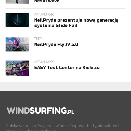
deski wave
AKTUALNOŚCI
NeilPryde prezentuje nową generację
systemu Glide Foil
TESTY
NeilPryde Fly IV 5.0
AKTUALNOŚCI
EASY Test Center na Kiekrzu
Polska strona poświęcona windsurfingowi. Testy, aktualności,
porady jak pływać na desce.