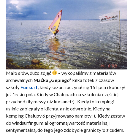
Mało słów, dużo zdjęć
– wykopaliśmy z materiałów
archiwalnych
Maćka „Gepiego”
kilka fotek z czasów
szkoły
Funsurf
, kiedy sezon zaczynał się 15 lipca i kończył
już 15 sierpnia. Kiedy w Chałupach na szkolenia częściej
przychodziły mewy, niż kursanci :). Kiedy to kempingi
usilnie zabiegały o klienta, a nie odwrotnie. Kiedy na
kemping Chałupy 6 przyjmowano namioty :). Kiedy zestaw
do windsurfingu miał ogromną wartość materialną i
sentymentalną, do tego jego zdobycie graniczyło z cudem.