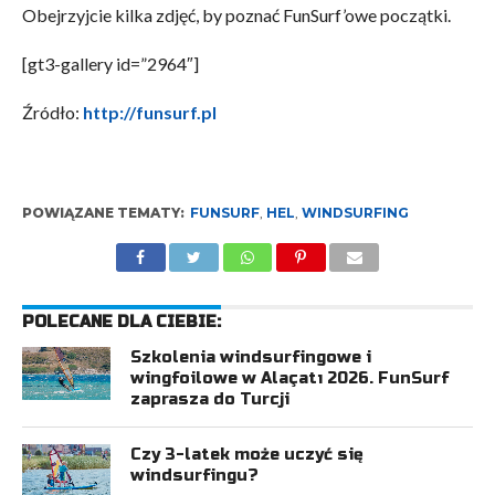
Obejrzyjcie kilka zdjęć, by poznać FunSurf’owe początki.
[gt3-gallery id=”2964″]
Źródło:
http://funsurf.pl
POWIĄZANE TEMATY:
FUNSURF
,
HEL
,
WINDSURFING
POLECANE DLA CIEBIE:
Szkolenia windsurfingowe i
wingfoilowe w Alaçatı 2026. FunSurf
zaprasza do Turcji
Czy 3-latek może uczyć się
windsurfingu?