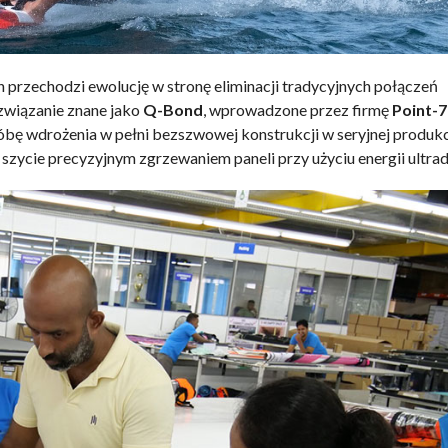
 przechodzi ewolucję w stronę eliminacji tradycyjnych połączeń
związanie znane jako
Q-Bond
, wprowadzone przez firmę
Point-7
óbę wdrożenia w pełni bezszwowej konstrukcji w seryjnej produk
e szycie precyzyjnym zgrzewaniem paneli przy użyciu energii ultr