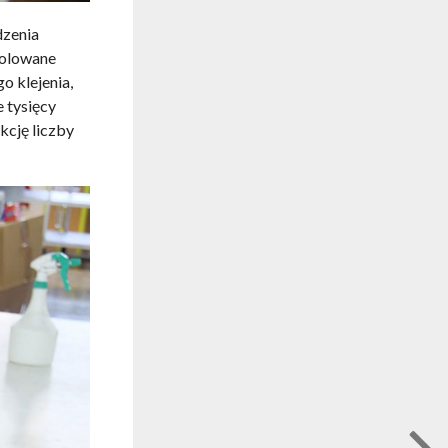
dzenia
rolowane
o klejenia,
 tysięcy
kcję liczby