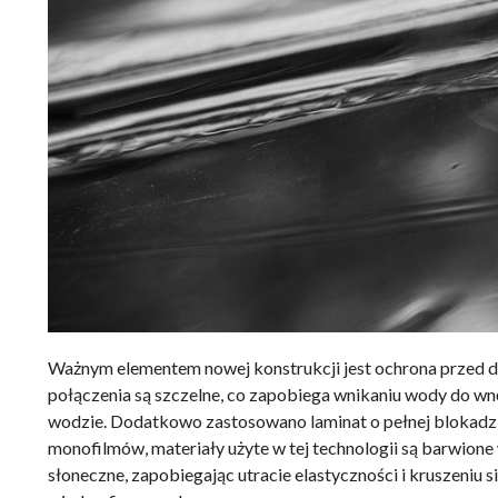
Ważnym elementem nowej konstrukcji jest ochrona przed
połączenia są szczelne, co zapobiega wnikaniu wody do wnę
wodzie. Dodatkowo zastosowano laminat o pełnej blokadz
monofilmów, materiały użyte w tej technologii są barwione
słoneczne, zapobiegając utracie elastyczności i kruszeniu 