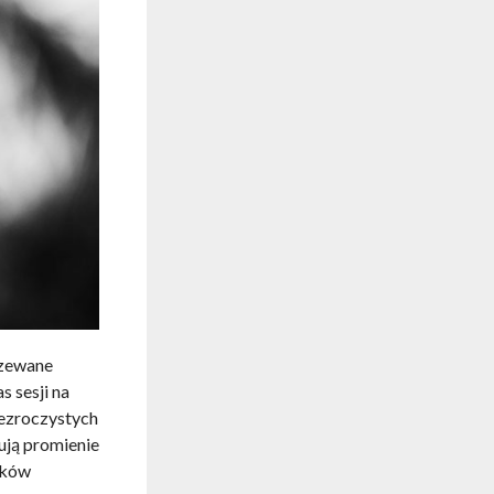
rzewane
 sesji na
ezroczystych
ują promienie
ników