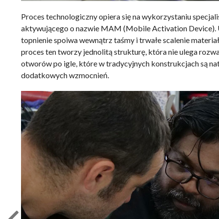
Proces technologiczny opiera się na wykorzystaniu specjal
aktywującego o nazwie MAM (Mobile Activation Device). U
topnienie spoiwa wewnątrz taśmy i trwałe scalenie materi
proces ten tworzy jednolitą strukturę, która nie ulega r
otworów po igle, które w tradycyjnych konstrukcjach są na
dodatkowych wzmocnień.