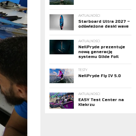
AKTUALNOŚCI
Starboard Ultra 2027 –
odświeżone deski wave
AKTUALNOŚCI
NeilPryde prezentuje
nową generację
systemu Glide Foil
TESTY
NeilPryde Fly IV 5.0
AKTUALNOŚCI
EASY Test Center na
Kiekrzu