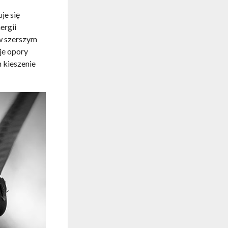
je się
ergii
 w szerszym
je opory
 kieszenie