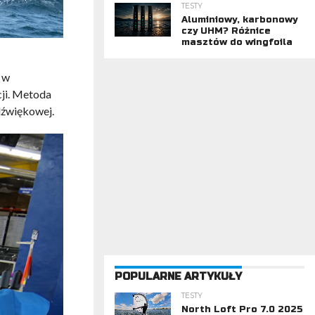
TESTY
Aluminiowy, karbonowy
czy UHM? Różnice
masztów do wingfoila
w
cji. Metoda
adźwiękowej.
POPULARNE ARTYKUŁY
TESTY
North Loft Pro 7.0 2025