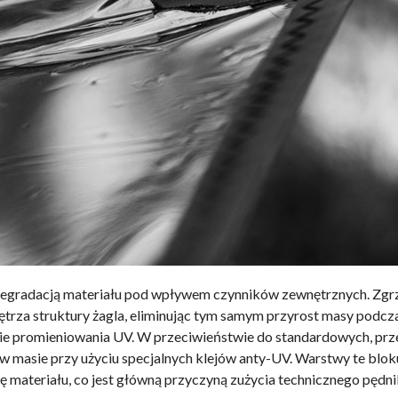
 degradacją materiału pod wpływem czynników zewnętrznych. Zg
trza struktury żagla, eliminując tym samym przyrost masy podczas
ie promieniowania UV. W przeciwieństwie do standardowych, prz
 w masie przy użyciu specjalnych klejów anty-UV. Warstwy te blok
się materiału, co jest główną przyczyną zużycia technicznego pęd