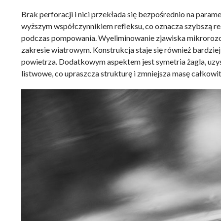
Brak perforacji i nici przekłada się bezpośrednio na para
wyższym współczynnikiem refleksu, co oznacza szybszą rea
podczas pompowania. Wyeliminowanie zjawiska mikrorozciąg
zakresie wiatrowym. Konstrukcja staje się również bardzie
powietrza. Dodatkowym aspektem jest symetria żagla, uzys
listwowe, co upraszcza strukturę i zmniejsza masę całkowit