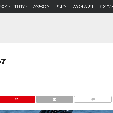
ADY
TESTY
WYJAZDY
FILMY
ARCHIWUM
KONTA
-7
KOMENTARZE