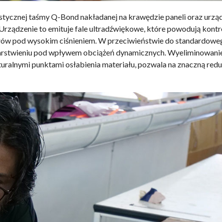
istycznej taśmy Q-Bond nakładanej na krawędzie paneli oraz urzą
rządzenie to emituje fale ultradźwiękowe, które powodują kont
ałów pod wysokim ciśnieniem. W przeciwieństwie do standardoweg
ozwarstwieniu pod wpływem obciążeń dynamicznych. Wyeliminowanie
turalnymi punktami osłabienia materiału, pozwala na znaczną redu