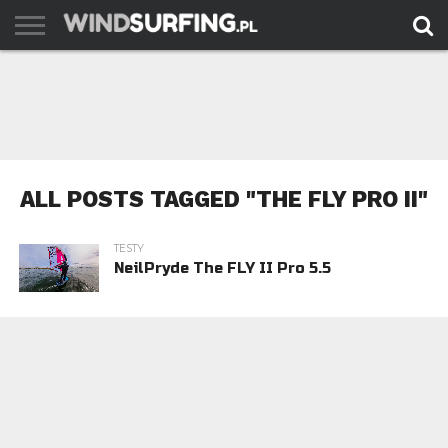
AKTUALNOŚCI
PORADY
TESTY
WYJAZDY
FILMY
ARCHIWUM
KONTAKT
ALL POSTS TAGGED "THE FLY PRO II"
TESTY
NeilPryde The FLY II Pro 5.5