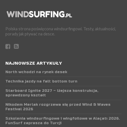
Polska strona poświęcona windsurfingowi. Testy, aktualności,
porady jak pływać na desce.
NAJNOWSZE ARTYKUŁY
North wchodzi na rynek desek
Technika jazdy na fali: bottom turn
Starboard Ignite 2027 – lżejsza konstrukcja,
sprawdzony kształt
Nikodem Merlak rozgrzewa się przed Wind & Waves
Festival 2026
Szkolenia windsurfingowe i wingfoilowe w Alaçatı 2026.
FunSurf zaprasza do Turcji