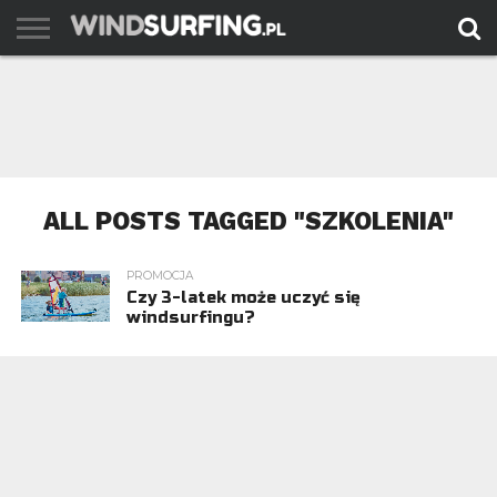
AKTUALNOŚCI
PORADY
TESTY
WYJAZDY
FILMY
ARCHIWUM
KONTAKT
ALL POSTS TAGGED "SZKOLENIA"
PROMOCJA
Czy 3-latek może uczyć się
windsurfingu?