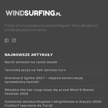
Polska strona poświęcona windsurfingowi. Testy, aktualności,
porady jak pływać na desce.
NAJNOWSZE ARTYKUŁY
North wchodzi na rynek desek
Technika jazdy na fali: bottom turn
Starboard Ignite 2027 – lżejsza konstrukcja,
sprawdzony kształt
Nikodem Merlak rozgrzewa się przed Wind & Waves
Festival 2026
Szkolenia windsurfingowe i wingfoilowe w Alaçatı 2026.
FunSurf zaprasza do Turcji