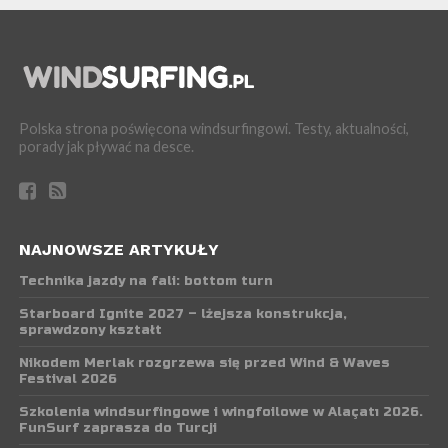
Polska strona poświęcona windsurfingowi. Testy, aktualności,
porady jak pływać na desce.
NAJNOWSZE ARTYKUŁY
Technika jazdy na fali: bottom turn
Starboard Ignite 2027 – lżejsza konstrukcja,
sprawdzony kształt
Nikodem Merlak rozgrzewa się przed Wind & Waves
Festival 2026
Szkolenia windsurfingowe i wingfoilowe w Alaçatı 2026.
FunSurf zaprasza do Turcji