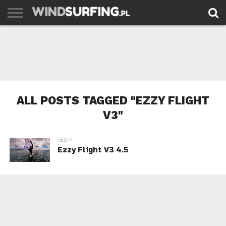
AKTUALNOŚCI
PORADY
TESTY
WYJAZDY
FILMY
ARCHIWUM
KONTAKT
ALL POSTS TAGGED "EZZY FLIGHT
V3"
TESTY
Ezzy Flight V3 4.5