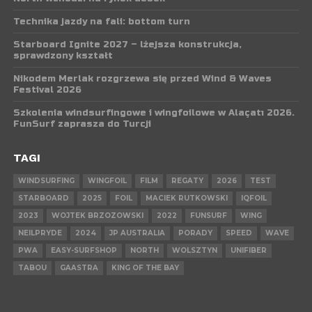
Technika jazdy na fali: bottom turn
Starboard Ignite 2027 – lżejsza konstrukcja,
sprawdzony kształt
Nikodem Merlak rozgrzewa się przed Wind & Waves
Festival 2026
Szkolenia windsurfingowe i wingfoilowe w Alaçatı 2026.
FunSurf zaprasza do Turcji
TAGI
WINDSURFING
WINGFOIL
FILM
REGATY
2026
TEST
STARBOARD
2025
FOIL
MACIEK RUTKOWSKI
IQFOIL
2023
WOJTEK BRZOZOWSKI
2022
FUNSURF
WING
NEILPRYDE
2024
JP AUSTRALIA
PORADY
SPEED
WAVE
PWA
EASY-SURFSHOP
NORTH
WOLSZTYN
UNIFIBER
TABOU
GAASTRA
KING OF THE BAY