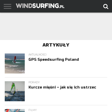
AKTUALNOŚCI
PORADY
TESTY
WYJAZDY
FILMY
ARCHIWUM
KONTAKT
ARTYKUŁY
AKTUALNOŚCI
GPS Speedsurfing Poland
PORADY
Kurcze mięśni – jak się ich ustrzec
FILMY