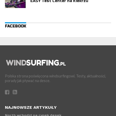
EASY Test Center na Kiekrzu
FACEBOOK
Polska strona poświęcona windsurfingowi. Testy, aktualności,
porady jak pływać na desce.
NAJNOWSZE ARTYKUŁY
North wchodzi na rynek desek