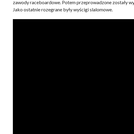
zawody raceboardowe. Potem przeprowadzone zostały wyści
Jako ostatnie rozegrane były wyścigi slalomowe.