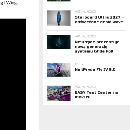
g i Wing.
AKTUALNOŚCI
Starboard Ultra 2027 –
odświeżone deski wave
AKTUALNOŚCI
NeilPryde prezentuje
nową generację
systemu Glide Foil
TESTY
NeilPryde Fly IV 5.0
AKTUALNOŚCI
EASY Test Center na
Kiekrzu