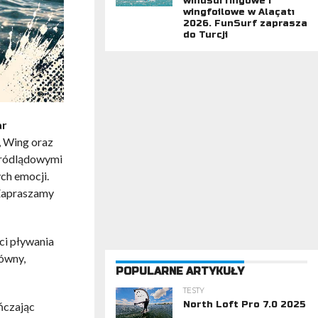
windsurfingowe i
wingfoilowe w Alaçatı
2026. FunSurf zaprasza
do Turcji
ar
, Wing oraz
śródlądowymi
ch emocji.
 Zapraszamy
ci pływania
równy,
POPULARNE ARTYKUŁY
TESTY
North Loft Pro 7.0 2025
ńczając