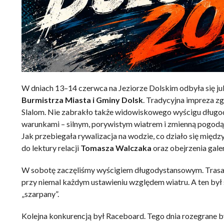
W dniach 13–14 czerwca na Jeziorze Dolskim odbyła się j
Burmistrza Miasta i Gminy Dolsk
. Tradycyjna impreza z
Slalom. Nie zabrakło także widowiskowego wyścigu długo
warunkami – silnym, porywistym wiatrem i zmienną pogodą, 
Jak przebiegała rywalizacja na wodzie, co działo się międ
do lektury relacji
Tomasza Walczaka
oraz obejrzenia galeri
W sobotę zaczęliśmy wyścigiem długodystansowym. Trasa p
przy niemal każdym ustawieniu względem wiatru. A ten był s
„szarpany”.
Kolejna konkurencją był Raceboard. Tego dnia rozegrane by