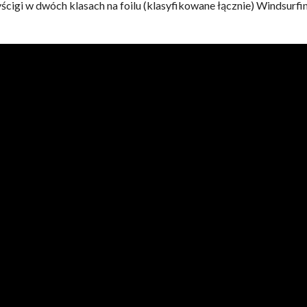
gi w dwóch klasach na foilu (klasyfikowane łącznie) Windsurfin