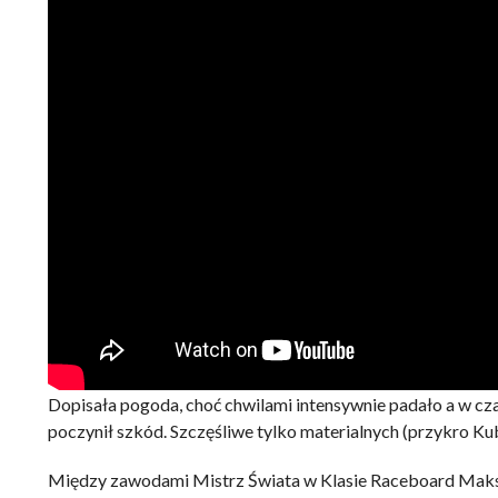
Dopisała pogoda, choć chwilami intensywnie padało a w cz
poczynił szkód. Szczęśliwe tylko materialnych (przykro Ku
Między zawodami Mistrz Świata w Klasie Raceboard Maksym