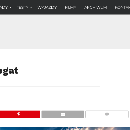
ADY
TESTY
WYJAZDY
FILMY
ARCHIWUM
KONTA
egat
KOMENTARZE