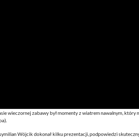
asie wieczornej zabawy był momenty z wiatrem nawalnym, który n
ba).
ilian Wójcik dokonał kilku prezentacji, podpowiedzi skuteczn