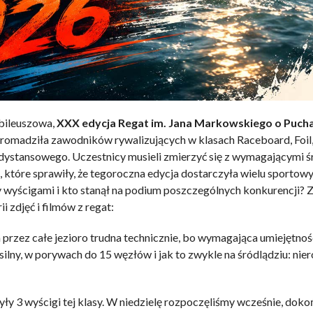
ubileuszowa,
XXX edycja Regat im. Jana Markowskiego o Puch
gromadziła zawodników rywalizujących w klasach Raceboard, Foil
dystansowego. Uczestnicy musieli zmierzyć się z wymagającymi 
które sprawiły, że tegoroczna edycja dostarczyła wielu sportowy
zy wyścigami i kto stanął na podium poszczególnych konkurencji?
i zdjęć i filmów z regat:
rzez całe jezioro trudna technicznie, bo wymagająca umiejętnoś
ilny, w porywach do 15 węzłów i jak to zwykle na śródlądziu: nie
ły 3 wyścigi tej klasy. W niedzielę rozpoczęliśmy wcześnie, doko