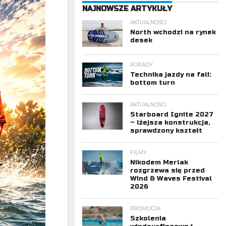
NAJNOWSZE ARTYKUŁY
AKTUALNOŚCI
North wchodzi na rynek
desek
PORADY
Technika jazdy na fali:
bottom turn
AKTUALNOŚCI
Starboard Ignite 2027
– lżejsza konstrukcja,
sprawdzony kształt
FILMY
Nikodem Merlak
rozgrzewa się przed
Wind & Waves Festival
2026
PROMOCJA
Szkolenia