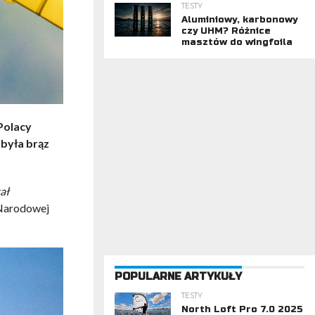
TESTY
Aluminiowy, karbonowy
czy UHM? Różnice
masztów do wingfoila
Polacy
obyła brąz
ał
 Narodowej
POPULARNE ARTYKUŁY
TESTY
North Loft Pro 7.0 2025