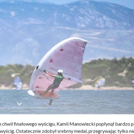
ch chwil finałowego wyścigu. Kamil Manowiecki popłynął bardzo p
wyścig. Ostatecznie zdobył srebrny medal, przegrywając tylko ni