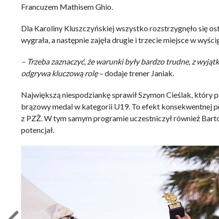
Francuzem Mathisem Ghio.
Dla Karoliny Kluszczyńskiej wszystko rozstrzygnęło się os
wygrała, a następnie zajęła drugie i trzecie miejsce w wyśc
– Trzeba zaznaczyć, że warunki były bardzo trudne, z wyją
odgrywa kluczową rolę
– dodaje trener Janiak.
Największą niespodziankę sprawił Szymon Cieślak, który po
brązowy medal w kategorii U19. To efekt konsekwentnej 
z PZŻ. W tym samym programie uczestniczył również Bartosz
potencjał.