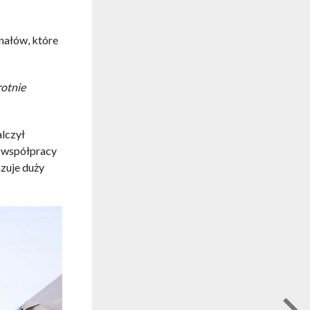
nałów, które
rotnie
alczył
y współpracy
azuje duży