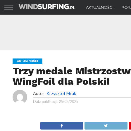
AKTUALNOŚCI
POR
AKTUALNOŚCI
Trzy medale Mistrzostw
WingFoil dla Polski!
Autor:
Krzysztof Mruk
Data publikacji:
25/05/2025