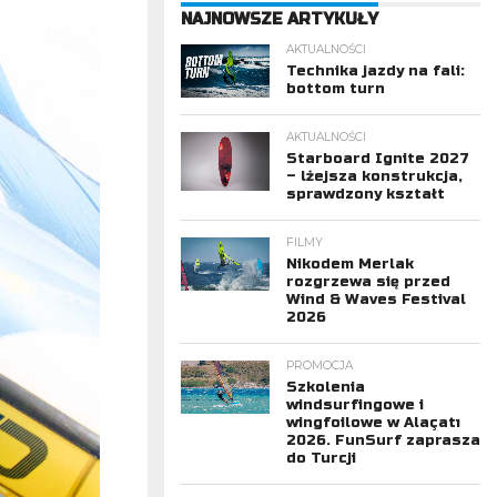
NAJNOWSZE ARTYKUŁY
AKTUALNOŚCI
Technika jazdy na fali:
bottom turn
AKTUALNOŚCI
Starboard Ignite 2027
– lżejsza konstrukcja,
sprawdzony kształt
FILMY
Nikodem Merlak
rozgrzewa się przed
Wind & Waves Festival
2026
PROMOCJA
Szkolenia
windsurfingowe i
wingfoilowe w Alaçatı
2026. FunSurf zaprasza
do Turcji