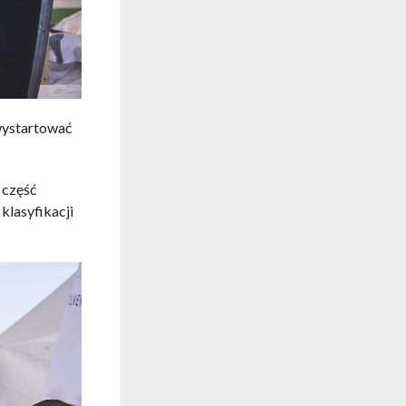
wystartować
 część
klasyfikacji