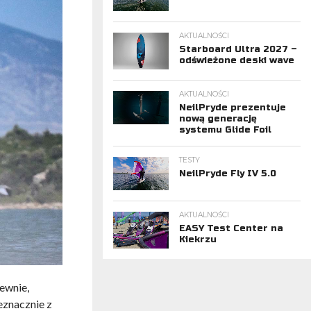
AKTUALNOŚCI
Starboard Ultra 2027 –
odświeżone deski wave
AKTUALNOŚCI
NeilPryde prezentuje
nową generację
systemu Glide Foil
TESTY
NeilPryde Fly IV 5.0
AKTUALNOŚCI
EASY Test Center na
Kiekrzu
ewnie,
eznacznie z