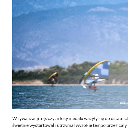
W rywalizacji mężczyzn losy medalu ważyły się do ostatni
świetnie wystartował i utrzymał wysokie tempo przez cały 