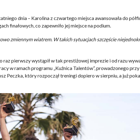
tatniego dnia – Karolina z czwartego miejsca awansowała do półfi
igach finałowych, co zapewniło jej miejsce na podium.
tkowo zmiennym wiatrem. W takich sytuacjach szczęście niejednok
 raz pierwszy wystąpił w tak prestiżowej imprezie i od razu wyw
pracy w ramach programu „Kuźnica Talentów”, prowadzonego prz
 Peczka, który rozpoczął treningi dopiero w sierpniu, a już pok