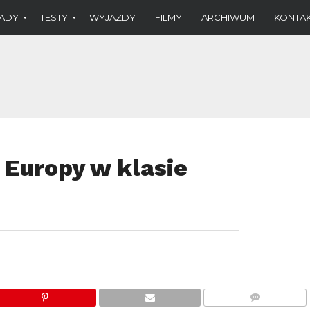
ADY
TESTY
WYJAZDY
FILMY
ARCHIWUM
KONTA
 Europy w klasie