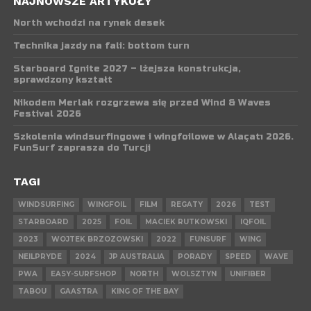
NAJNOWSZE ARTYKUŁY
North wchodzi na rynek desek
Technika jazdy na fali: bottom turn
Starboard Ignite 2027 – lżejsza konstrukcja,
sprawdzony kształt
Nikodem Merlak rozgrzewa się przed Wind & Waves
Festival 2026
Szkolenia windsurfingowe i wingfoilowe w Alaçatı 2026.
FunSurf zaprasza do Turcji
TAGI
WINDSURFING
WINGFOIL
FILM
REGATY
2026
TEST
STARBOARD
2025
FOIL
MACIEK RUTKOWSKI
IQFOIL
2023
WOJTEK BRZOZOWSKI
2022
FUNSURF
WING
NEILPRYDE
2024
JP AUSTRALIA
PORADY
SPEED
WAVE
PWA
EASY-SURFSHOP
NORTH
WOLSZTYN
UNIFIBER
TABOU
GAASTRA
KING OF THE BAY