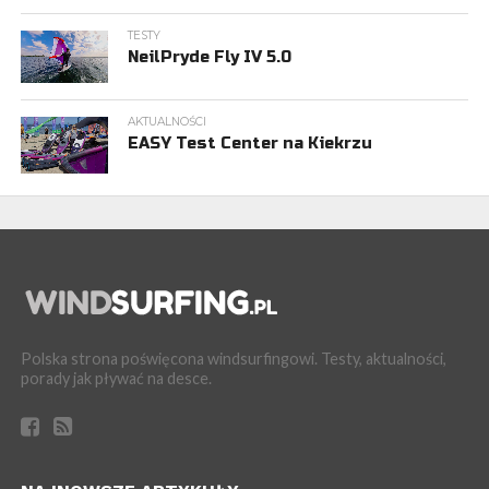
TESTY
NeilPryde Fly IV 5.0
AKTUALNOŚCI
EASY Test Center na Kiekrzu
Polska strona poświęcona windsurfingowi. Testy, aktualności,
porady jak pływać na desce.