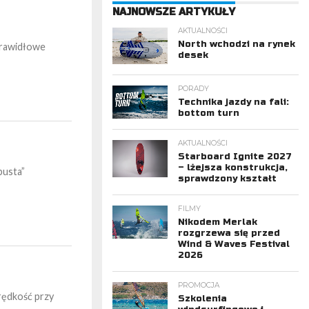
NAJNOWSZE ARTYKUŁY
AKTUALNOŚCI
North wchodzi na rynek
 prawidłowe
desek
PORADY
Technika jazdy na fali:
bottom turn
AKTUALNOŚCI
Starboard Ignite 2027
– lżejsza konstrukcja,
pusta”
sprawdzony kształt
FILMY
Nikodem Merlak
rozgrzewa się przed
Wind & Waves Festival
2026
PROMOCJA
rędkość przy
Szkolenia