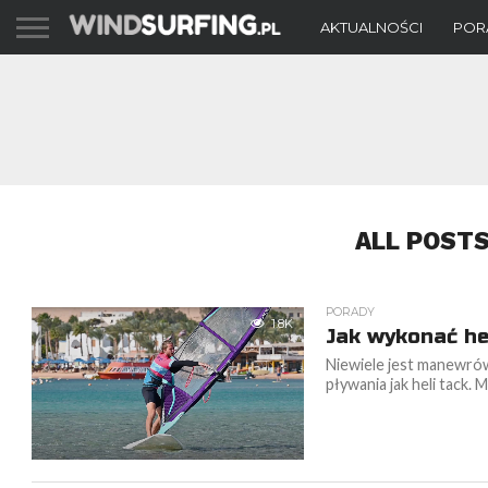
AKTUALNOŚCI
POR
ALL POST
PORADY
1.8K
Jak wykonać he
Niewiele jest manewrów
pływania jak heli tack. 