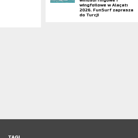
windsurfingowe i
wingfoilowe w Alaçatı
2026. FunSurf zaprasza
do Turcji
TAGI