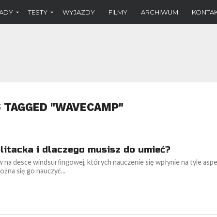
ADY
TESTY
WYJAZDY
FILMY
ARCHIWUM
KONTA
S TAGGED "WAVECAMP"
litacka i dlaczego musisz do umieć?
 na desce windsurfingowej, których nauczenie się wpłynie na tyle as
Można się go nauczyć...