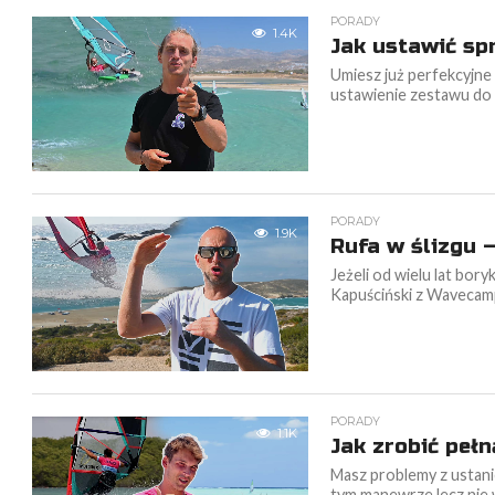
PORADY
1.4K
Jak ustawić sp
Umiesz już perfekcyjne 
ustawienie zestawu do st
PORADY
1.9K
Rufa w ślizgu 
Jeżeli od wielu lat boryk
Kapuściński z Wavecamp
PORADY
1.1K
Jak zrobić pełn
Masz problemy z ustani
tym manewrze lecz nie w