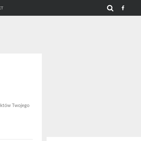
KT
pektów Twojego