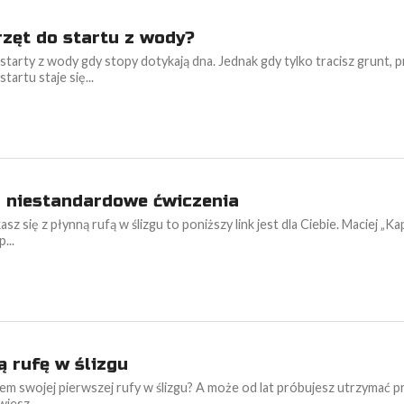
rzęt do startu z wody?
starty z wody gdy stopy dotykają dna. Jednak gdy tylko tracisz grunt,
artu staje się...
– niestandardowe ćwiczenia
asz się z płynną rufą w ślizgu to poniższy link jest dla Ciebie. Maciej „Ka
...
ą rufę w ślizgu
em swojej pierwszej rufy w ślizgu? A może od lat próbujesz utrzymać p
iesz...