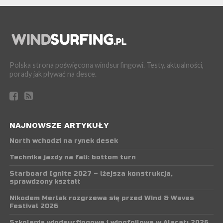
Polska strona poświęcona windsurfingowi. Testy, aktualności,
porady jak pływać na desce.
NAJNOWSZE ARTYKUŁY
North wchodzi na rynek desek
Technika jazdy na fali: bottom turn
Starboard Ignite 2027 – lżejsza konstrukcja,
sprawdzony kształt
Nikodem Merlak rozgrzewa się przed Wind & Waves
Festival 2026
Szkolenia windsurfingowe i wingfoilowe w Alaçatı 2026.