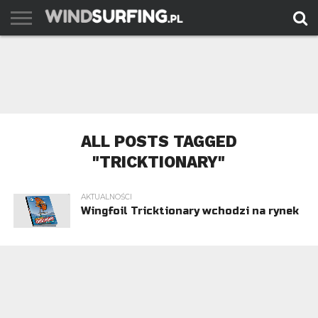
AKTUALNOŚCI
PORADY
TESTY
WYJAZDY
FILMY
ARCHIWUM
KONTAKT
ALL POSTS TAGGED
"TRICKTIONARY"
AKTUALNOŚCI
Wingfoil Tricktionary wchodzi na rynek