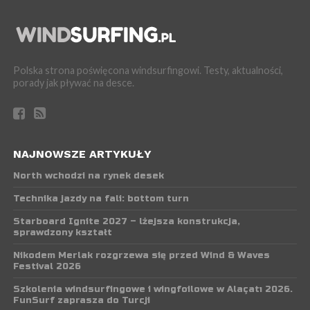
Polska strona poświęcona windsurfingowi. Testy, aktualności,
porady jak pływać na desce.
NAJNOWSZE ARTYKUŁY
North wchodzi na rynek desek
Technika jazdy na fali: bottom turn
Starboard Ignite 2027 – lżejsza konstrukcja,
sprawdzony kształt
Nikodem Merlak rozgrzewa się przed Wind & Waves
Festival 2026
Szkolenia windsurfingowe i wingfoilowe w Alaçatı 2026.
FunSurf zaprasza do Turcji