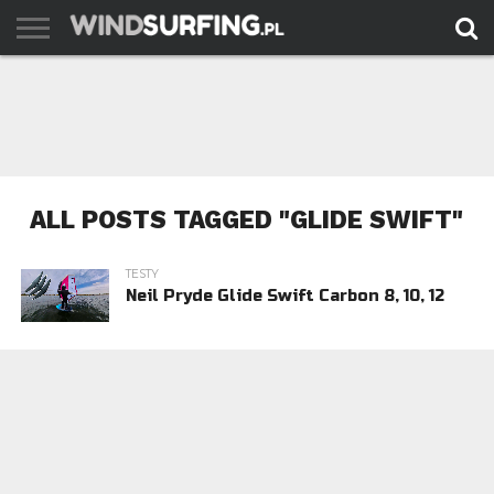
AKTUALNOŚCI
PORADY
TESTY
WYJAZDY
FILMY
ARCHIWUM
KONTAKT
ALL POSTS TAGGED "GLIDE SWIFT"
TESTY
Neil Pryde Glide Swift Carbon 8, 10, 12