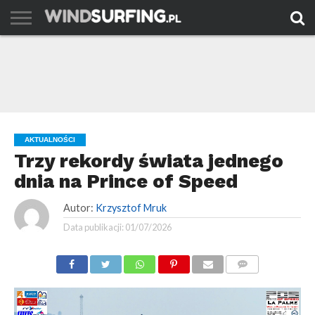
AKTUALNOŚCI
PORADY
TESTY
WYJAZDY
FILMY
ARCHIWUM
KONTAKT
AKTUALNOŚCI
Trzy rekordy świata jednego
dnia na Prince of Speed
Autor:
Krzysztof Mruk
Data publikacji:
01/07/2026
KOMENTARZE