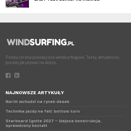
Polska strona poświęcona windsurfingowi. Testy, aktualności,
porady jak pływać na desce.
NAJNOWSZE ARTYKUŁY
North wchodzi na rynek desek
Technika jazdy na fali: bottom turn
Starboard Ignite 2027 – lżejsza konstrukcja,
sprawdzony kształt