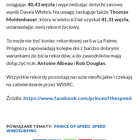
osiągając
40,43 węzła
i wyprzedzając dotychczasowy
wynik Dave’a White’a. Na uwagę zasługuje także
Thomas
Moldenhauer
, który w wieku 63 lat uzyskał
41,31 węzła
,
ustanawiając swój rekord życiowy.
To może nie być koniec rekordowej serii w La Palme.
Prognozy zapowiadają kolejne dni z bardzo dobrymi
warunkami do bicia rekordów, a do zawodników mają
dołączyć m.in.
Antoine Albeau
i
Rob Douglas
.
Wszystkie rekordy pozostają na razie nieoficjalne i czekają
na zatwierdzenie przez WSSRC.
Źródło:
https://www.facebook.com/princeofthespeed
POWIĄZANE TEMATY:
PRINCE OF SPEED
,
SPEED
,
WINDSURFING