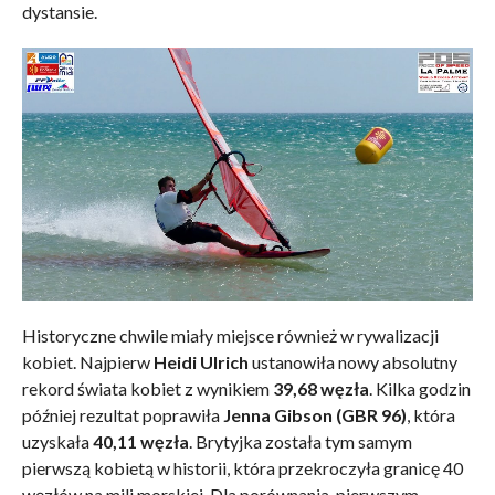
dystansie.
Historyczne chwile miały miejsce również w rywalizacji
kobiet. Najpierw
Heidi Ulrich
ustanowiła nowy absolutny
rekord świata kobiet z wynikiem
39,68 węzła
. Kilka godzin
później rezultat poprawiła
Jenna Gibson (GBR 96)
, która
uzyskała
40,11 węzła
. Brytyjka została tym samym
pierwszą kobietą w historii, która przekroczyła granicę 40
węzłów na mili morskiej. Dla porównania, pierwszym