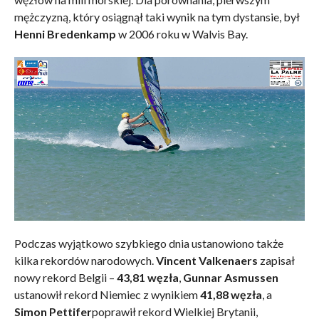
mężczyzną, który osiągnął taki wynik na tym dystansie, był
Henni Bredenkamp
w 2006 roku w Walvis Bay.
Podczas wyjątkowo szybkiego dnia ustanowiono także
kilka rekordów narodowych.
Vincent Valkenaers
zapisał
nowy rekord Belgii –
43,81 węzła
,
Gunnar Asmussen
ustanowił rekord Niemiec z wynikiem
41,88 węzła
, a
Simon Pettifer
poprawił rekord Wielkiej Brytanii,