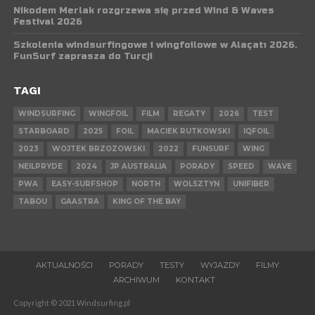
Nikodem Merlak rozgrzewa się przed Wind & Waves
Festival 2026
Szkolenia windsurfingowe i wingfoilowe w Alaçatı 2026.
FunSurf zaprasza do Turcji
TAGI
WINDSURFING
WINGFOIL
FILM
REGATY
2026
TEST
STARBOARD
2025
FOIL
MACIEK RUTKOWSKI
IQFOIL
2023
WOJTEK BRZOZOWSKI
2022
FUNSURF
WING
NEILPRYDE
2024
JP AUSTRALIA
PORADY
SPEED
WAVE
PWA
EASY-SURFSHOP
NORTH
WOLSZTYN
UNIFIBER
TABOU
GAASTRA
KING OF THE BAY
AKTUALNOŚCI
PORADY
TESTY
WYJAZDY
FILMY
ARCHIWUM
KONTAKT
Copyright © 2021 Windsurfing.pl