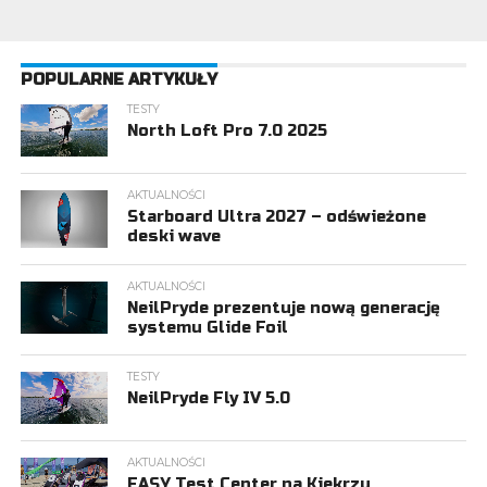
POPULARNE ARTYKUŁY
TESTY
North Loft Pro 7.0 2025
AKTUALNOŚCI
Starboard Ultra 2027 – odświeżone
deski wave
AKTUALNOŚCI
NeilPryde prezentuje nową generację
systemu Glide Foil
TESTY
NeilPryde Fly IV 5.0
AKTUALNOŚCI
EASY Test Center na Kiekrzu