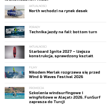
AKTUALNOŚCI
North wchodzi na rynek desek
PORADY
Technika jazdy na fali: bottom turn
AKTUALNOŚCI
Starboard Ignite 2027 – lżejsza
konstrukcja, sprawdzony kształt
FILMY
Nikodem Merlak rozgrzewa się przed
Wind & Waves Festival 2026
PROMOCJA
Szkolenia windsurfingowe i
wingfoilowe w Alaçatı 2026. FunSurf
zaprasza do Turcji