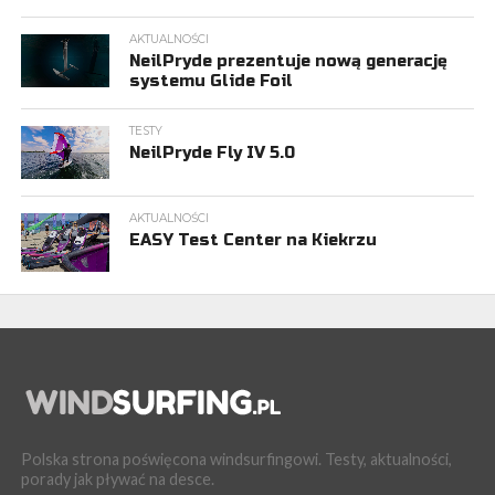
AKTUALNOŚCI
NeilPryde prezentuje nową generację
systemu Glide Foil
TESTY
NeilPryde Fly IV 5.0
AKTUALNOŚCI
EASY Test Center na Kiekrzu
Polska strona poświęcona windsurfingowi. Testy, aktualności,
porady jak pływać na desce.