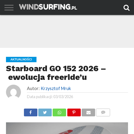
AKTUALNOŚCI
PORADY
TESTY
WYJAZDY
FILMY
ARCHIWUM
KONTAKT
AKTUALNOŚCI
Starboard GO 152 2026 –
ewolucja freeride’u
Autor:
Krzysztof Mruk
Data publikacji:
03/03/2026
KOMENTARZE