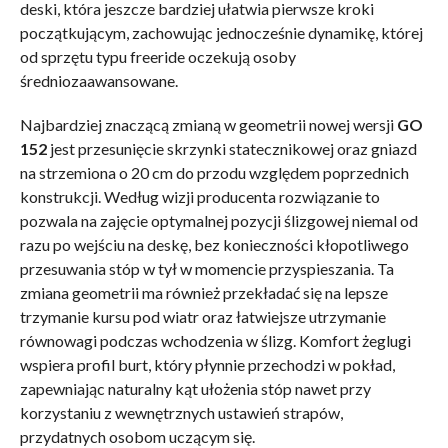
deski, która jeszcze bardziej ułatwia pierwsze kroki
początkującym, zachowując jednocześnie dynamikę, której
od sprzętu typu freeride oczekują osoby
średniozaawansowane.
Najbardziej znaczącą zmianą w geometrii nowej wersji
GO
152
jest przesunięcie skrzynki statecznikowej oraz gniazd
na strzemiona o 20 cm do przodu względem poprzednich
konstrukcji. Według wizji producenta rozwiązanie to
pozwala na zajęcie optymalnej pozycji ślizgowej niemal od
razu po wejściu na deskę, bez konieczności kłopotliwego
przesuwania stóp w tył w momencie przyspieszania. Ta
zmiana geometrii ma również przekładać się na lepsze
trzymanie kursu pod wiatr oraz łatwiejsze utrzymanie
równowagi podczas wchodzenia w ślizg. Komfort żeglugi
wspiera profil burt, który płynnie przechodzi w pokład,
zapewniając naturalny kąt ułożenia stóp nawet przy
korzystaniu z wewnętrznych ustawień strapów,
przydatnych osobom uczącym się.