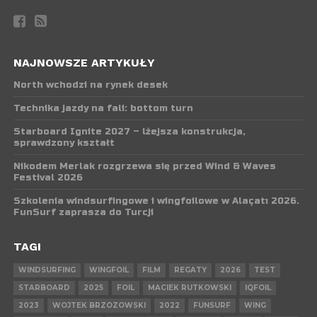
NAJNOWSZE ARTYKUŁY
North wchodzi na rynek desek
Technika jazdy na fali: bottom turn
Starboard Ignite 2027 – lżejsza konstrukcja,
sprawdzony kształt
Nikodem Merlak rozgrzewa się przed Wind & Waves
Festival 2026
Szkolenia windsurfingowe i wingfoilowe w Alaçatı 2026.
FunSurf zaprasza do Turcji
TAGI
WINDSURFING
WINGFOIL
FILM
REGATY
2026
TEST
STARBOARD
2025
FOIL
MACIEK RUTKOWSKI
IQFOIL
2023
WOJTEK BRZOZOWSKI
2022
FUNSURF
WING