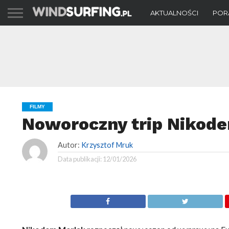
AKTUALNOŚCI
POR
FILMY
Noworoczny trip Nikod
Autor:
Krzysztof Mruk
Data publikacji:
12/01/2026