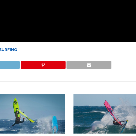
SURFING