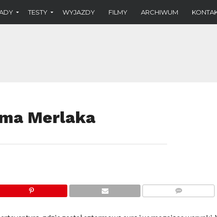
ADY
TESTY
WYJAZDY
FILMY
ARCHIWUM
KONTA
ema Merlaka
KOMENTARZE