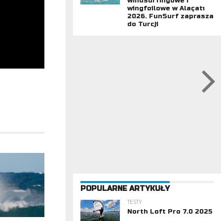
windsurfingowe i
wingfoilowe w Alaçatı
2026. FunSurf zaprasza
do Turcji
POPULARNE ARTYKUŁY
TESTY
North Loft Pro 7.0 2025