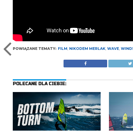
POWIĄZANE TEMATY:
FILM
,
NIKODEM MERLAK
,
WAVE
,
WIND
POLECANE DLA CIEBIE: