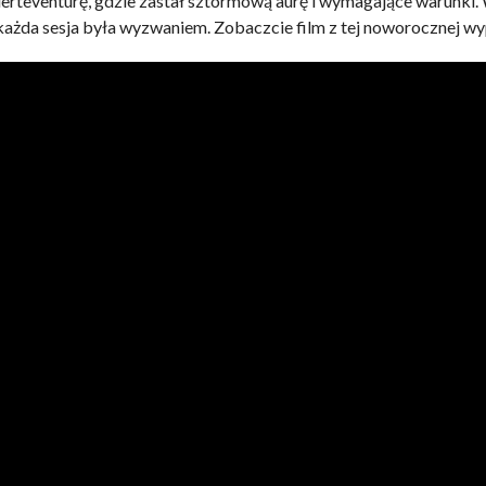
rteventurę, gdzie zastał sztormową aurę i wymagające warunki. 
e każda sesja była wyzwaniem. Zobaczcie film z tej noworocznej 