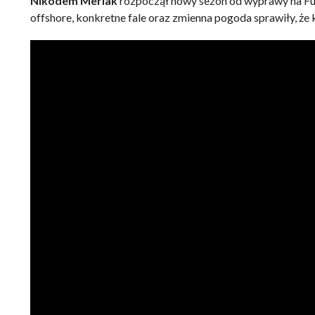
Nikodem Merlak
rozpoczął nowy sezon od wyprawy na Fue
offshore, konkretne fale oraz zmienna pogoda sprawiły, ż