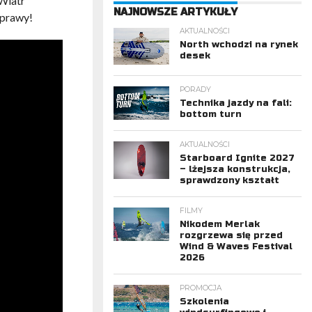
Wiatr
NAJNOWSZE ARTYKUŁY
wyprawy!
AKTUALNOŚCI
North wchodzi na rynek
desek
PORADY
Technika jazdy na fali:
bottom turn
AKTUALNOŚCI
Starboard Ignite 2027
– lżejsza konstrukcja,
sprawdzony kształt
FILMY
Nikodem Merlak
rozgrzewa się przed
Wind & Waves Festival
2026
PROMOCJA
Szkolenia