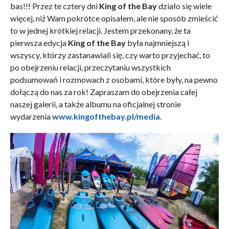
bas!!! Przez te cztery dni
King of the Bay
działo się wiele
więcej, niż Wam pokrótce opisałem, ale nie sposób zmieścić
to w jednej krótkiej relacji. Jestem przekonany, że ta
pierwsza edycja
King of the Bay
była najmniejszą i
wszyscy, którzy zastanawiali się, czy warto przyjechać, to
po obejrzeniu relacji, przeczytaniu wszystkich
podsumowań i rozmowach z osobami, które były, na pewno
dołączą do nas za rok! Zapraszam do obejrzenia całej
naszej galerii, a także albumu na oficjalnej stronie
wydarzenia
www.kingofthebay.pl/media
.