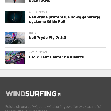
deski wave
AKTUALNOŚCI
NeilPryde prezentuje nową generację
systemu Glide Foil
TESTY
NeilPryde Fly IV 5.0
AKTUALNOŚCI
EASY Test Center na Kiekrzu
Polska strona poświęcona windsurfingowi. Testy, aktualności,
porady jak pływać na desce.