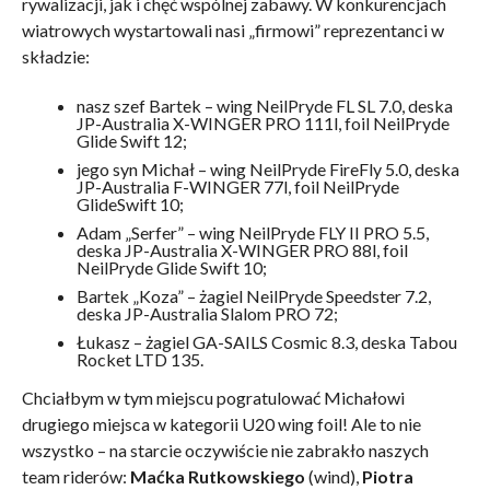
rywalizacji, jak i chęć wspólnej zabawy. W konkurencjach
wiatrowych wystartowali nasi „firmowi” reprezentanci w
składzie:
nasz szef Bartek – wing NeilPryde FL SL 7.0, deska
JP-Australia X-WINGER PRO 111l, foil NeilPryde
Glide Swift 12;
jego syn Michał – wing NeilPryde FireFly 5.0, deska
JP-Australia F-WINGER 77l, foil NeilPryde
GlideSwift 10;
Adam „Serfer” – wing NeilPryde FLY II PRO 5.5,
deska JP-Australia X-WINGER PRO 88l, foil
NeilPryde Glide Swift 10;
Bartek „Koza” – żagiel NeilPryde Speedster 7.2,
deska JP-Australia Slalom PRO 72;
Łukasz – żagiel GA-SAILS Cosmic 8.3, deska Tabou
Rocket LTD 135.
Chciałbym w tym miejscu pogratulować Michałowi
drugiego miejsca w kategorii U20 wing foil! Ale to nie
wszystko – na starcie oczywiście nie zabrakło naszych
team riderów:
Maćka Rutkowskiego
(wind),
Piotra