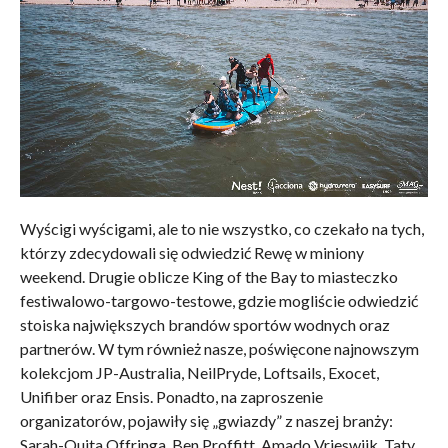
Wyścigi wyścigami, ale to nie wszystko, co czekało na tych,
którzy zdecydowali się odwiedzić Rewę w miniony
weekend. Drugie oblicze King of the Bay to miasteczko
festiwalowo-targowo-testowe, gdzie mogliście odwiedzić
stoiska największych brandów sportów wodnych oraz
partnerów. W tym również nasze, poświęcone najnowszym
kolekcjom JP-Australia, NeilPryde, Loftsails, Exocet,
Unifiber oraz Ensis. Ponadto, na zaproszenie
organizatorów, pojawiły się „gwiazdy” z naszej branży:
Sarah-Quita Offringa, Ben Proffitt, Amado Vrieswijk, Taty