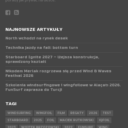
NAJNOWSZE ARTYKUŁY
North wchodzi na rynek desek
Technika jazdy na fali: bottom turn
Starboard Ignite 2027 – lżejsza konstrukcja,
sprawdzony kształt
Nikodem Merlak rozgrzewa się przed Wind & Waves
Festival 2026
Szkolenia windsurfingowe i wingfoilowe w Alaçatı 2026.
FunSurf zaprasza do Turcji
TAGI
WINDSURFING
WINGFOIL
FILM
REGATY
2026
TEST
STARBOARD
2025
FOIL
MACIEK RUTKOWSKI
IQFOIL
2023
WOJTEK BRZOZOWSKI
2022
FUNSURF
WING