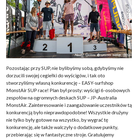
Pozostając przy SUP, nie bylibyśmy sobą, gdybyśmy nie
dorzucili swojej cegiełki do wyścigów, i tak oto
stworzyliśmy własną konkurencję – EASY-surfshop
MonstAir SUP race! Plan był prosty: wyścigi 6-osobowych
zespołów na ogromnych deskach SUP – JP-Australia
MonstAir. Zainteresowanie i zaangażowanie uczestników tą
konkurencją było nieprawdopodobne! Wszystkie drużyny
nie tylko były gotowe na wszystko, by wygrać tę
konkurencję, ale także walczyły o dodatkowe punkty,
przebierając się w fantastyczne stroje. Gratulujemy