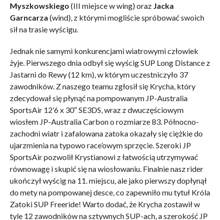
Myszkowskiego
(III miejsce w wing) oraz
Jacka
Garncarza
(wind), z którymi mogliście spróbować swoich
sił na trasie wyścigu.
Jednak nie samymi konkurencjami wiatrowymi człowiek
żyje. Pierwszego dnia odbył się wyścig SUP Long Distance z
Jastarni do Rewy (12 km), w którym uczestniczyło 37
zawodników. Z naszego teamu zgłosił się Krycha, który
zdecydował się płynąć na pompowanym JP-Australia
SportsAir 12’6 x 30″ SE3DS, wraz z dwuczęściowym
wiosłem JP-Australia Carbon o rozmiarze 83. Północno-
zachodni wiatr i zafalowana zatoka okazały się ciężkie do
ujarzmienia na typowo race’owym sprzęcie. Szeroki JP
SportsAir pozwolił Krystianowi z łatwością utrzymywać
równowagę i skupić się na wiosłowaniu. Finalnie nasz rider
ukończył wyścig na 11. miejscu, ale jako pierwszy dopłynął
do mety na pompowanej desce, co zapewniło mu tytuł Króla
Zatoki SUP Freeride! Warto dodać, że Krycha zostawił w
tyle 12 zawodników na sztywnych SUP-ach, a szerokość JP