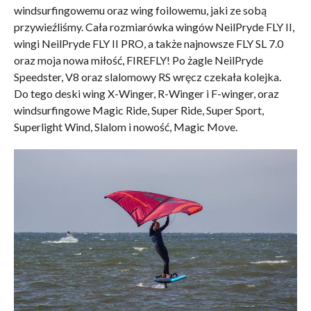
windsurfingowemu oraz wing foilowemu, jaki ze sobą
przywieźliśmy. Cała rozmiarówka wingów NeilPryde FLY II,
wingi NeilPryde FLY II PRO, a także najnowsze FLY SL 7.0
oraz moja nowa miłość, FIREFLY! Po żagle NeilPryde
Speedster, V8 oraz slalomowy RS wręcz czekała kolejka.
Do tego deski wing X-Winger, R-Winger i F-winger, oraz
windsurfingowe Magic Ride, Super Ride, Super Sport,
Superlight Wind, Slalom i nowość, Magic Move.