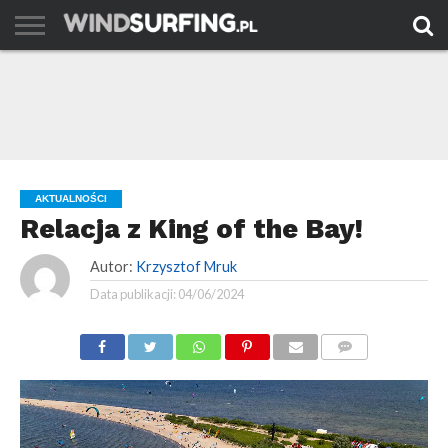
AKTUALNOŚCI
PORADY
TESTY
WYJAZDY
FILMY
ARCHIWUM
KONTAKT
AKTUALNOŚCI
Relacja z King of the Bay!
Autor:
Krzysztof Mruk
Data publikacji:
04/06/2024
KOMENTARZE