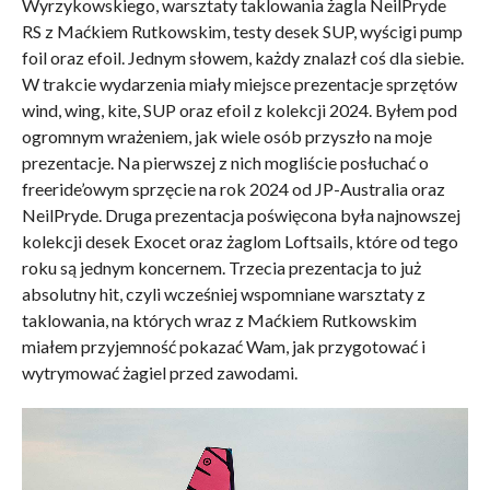
Wyrzykowskiego, warsztaty taklowania żagla NeilPryde
RS z Maćkiem Rutkowskim, testy desek SUP, wyścigi pump
foil oraz efoil. Jednym słowem, każdy znalazł coś dla siebie.
W trakcie wydarzenia miały miejsce prezentacje sprzętów
wind, wing, kite, SUP oraz efoil z kolekcji 2024. Byłem pod
ogromnym wrażeniem, jak wiele osób przyszło na moje
prezentacje. Na pierwszej z nich mogliście posłuchać o
freeride’owym sprzęcie na rok 2024 od JP-Australia oraz
NeilPryde. Druga prezentacja poświęcona była najnowszej
kolekcji desek Exocet oraz żaglom Loftsails, które od tego
roku są jednym koncernem. Trzecia prezentacja to już
absolutny hit, czyli wcześniej wspomniane warsztaty z
taklowania, na których wraz z Maćkiem Rutkowskim
miałem przyjemność pokazać Wam, jak przygotować i
wytrymować żagiel przed zawodami.