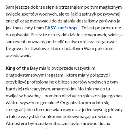
Sam jeszcze dobrze się nie otrząsnąłem po tym magicznym
święcie sportów wodnych, ale to, jaki zastrzyk pozytywnej
energii oraz motywacji do działania dostaliśmy zarówno ja,
jak i nasz cały team
EASY-surfshop
… To jest po prostu nie
do opisania! Przez te cztery dni działo się naprawdę wiele, a
sam event można by podzielić na dwa oblicza: regatowe i
targowo-festiwalowe, które chciałbym Wam pokrótce
przedstawić.
King of the Bay
miało być przede wszystkim
długodystansowymi regatami, które miały połączyć i
przybliżyć profesjonalne oblicze sportów wodnych z tym
bardziej rekreacyjnym, amatorskim. No i nie ma co tu
owijać w bawełnę – pomimo niezbyt rozpieszczającego nas
wiatru, wyszło to genialnie! Organizatorom udało się
rozegrać jeden fun race wiatrowy oraz jeden wyścig główny,
a także wszystkie konkurencje niewymagające wiatru.
Atmosfera była znakomita, czuć było zarówno ducha