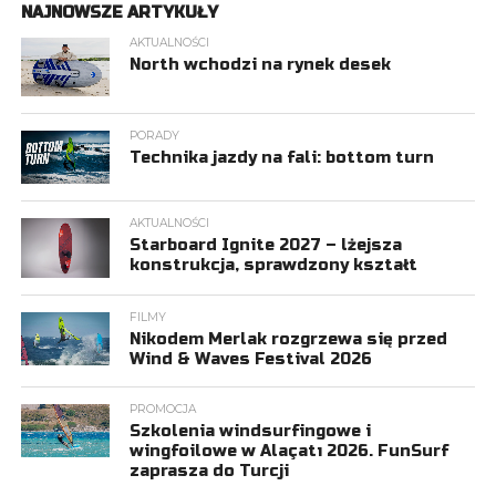
NAJNOWSZE ARTYKUŁY
AKTUALNOŚCI
North wchodzi na rynek desek
PORADY
Technika jazdy na fali: bottom turn
AKTUALNOŚCI
Starboard Ignite 2027 – lżejsza
konstrukcja, sprawdzony kształt
FILMY
Nikodem Merlak rozgrzewa się przed
Wind & Waves Festival 2026
PROMOCJA
Szkolenia windsurfingowe i
wingfoilowe w Alaçatı 2026. FunSurf
zaprasza do Turcji