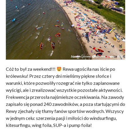
Cóż to był za weekend!!!
Rewa ugościła nas iście po
królewsku! Przez cztery dni mieliśmy piękne słońce i
warunki, które pozwoliły rozegrać nie tylko zaplanowane
wyścigi, ale i zrealizować wszystkie pozostałe aktywności.
Frekwencja przerosła najśmielsze oczekiwania. Na zawody
zapisało się ponad 240 zawodników, a poza startującymi do
Rewy zjechały się tłumy fanów sportów wodnych. Wszyscy
w jednym celu: szerzenia pasji i miłości do windsurfingu,
kitesurfingu, wing foila, SUP-a i pump foila!