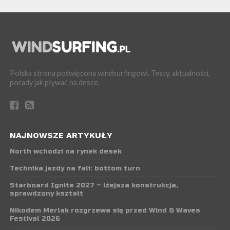
Polska strona poświęcona windsurfingowi. Testy, aktualności,
porady jak pływać na desce.
NAJNOWSZE ARTYKUŁY
North wchodzi na rynek desek
Technika jazdy na fali: bottom turn
Starboard Ignite 2027 – lżejsza konstrukcja,
sprawdzony kształt
Nikodem Merlak rozgrzewa się przed Wind & Waves
Festival 2026