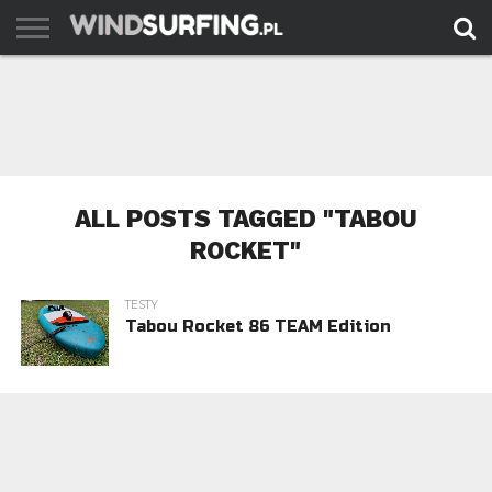
AKTUALNOŚCI
PORADY
TESTY
WYJAZDY
FILMY
ARCHIWUM
KONTAKT
ALL POSTS TAGGED "TABOU
ROCKET"
TESTY
Tabou Rocket 86 TEAM Edition