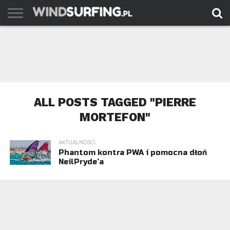
AKTUALNOŚCI
PORADY
TESTY
WYJAZDY
FILMY
ARCHIWUM
KONTAKT
ALL POSTS TAGGED "PIERRE
MORTEFON"
AKTUALNOŚCI
Phantom kontra PWA i pomocna dłoń
NeilPryde’a