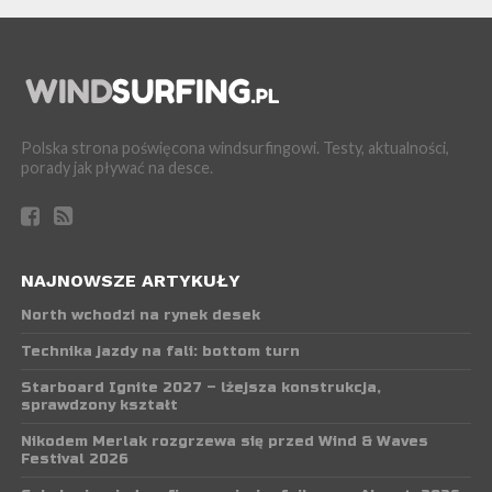
Polska strona poświęcona windsurfingowi. Testy, aktualności,
porady jak pływać na desce.
NAJNOWSZE ARTYKUŁY
North wchodzi na rynek desek
Technika jazdy na fali: bottom turn
Starboard Ignite 2027 – lżejsza konstrukcja,
sprawdzony kształt
Nikodem Merlak rozgrzewa się przed Wind & Waves
Festival 2026