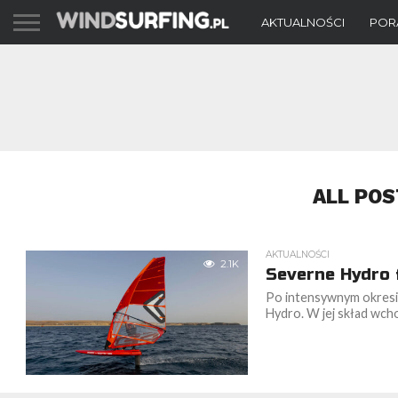
AKTUALNOŚCI
POR
ALL POS
AKTUALNOŚCI
2.1K
Severne Hydro f
Po intensywnym okresie
Hydro. W jej skład wcho