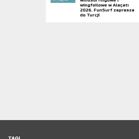
windsurfingowe i
wingfoilowe w Alaçatı
2026. FunSurf zaprasza
do Turcji
TAGI