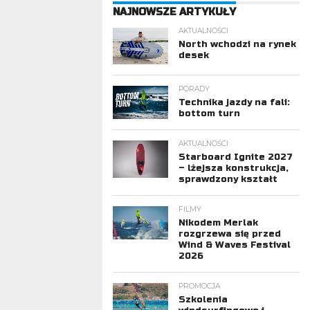
NAJNOWSZE ARTYKUŁY
AKTUALNOŚCI
North wchodzi na rynek
desek
PORADY
Technika jazdy na fali:
bottom turn
AKTUALNOŚCI
Starboard Ignite 2027
– lżejsza konstrukcja,
sprawdzony kształt
FILMY
Nikodem Merlak
rozgrzewa się przed
Wind & Waves Festival
2026
PROMOCJA
Szkolenia