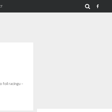
KT
foil racingu –