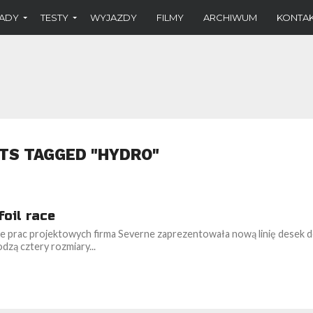
ADY
TESTY
WYJAZDY
FILMY
ARCHIWUM
KONTA
TS TAGGED "HYDRO"
oil race
 prac projektowych firma Severne zaprezentowała nową linię desek do 
dzą cztery rozmiary...