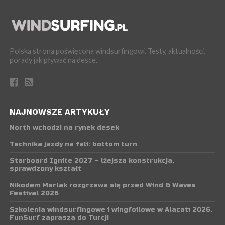
Polska strona poświęcona windsurfingowi. Testy, aktualności,
porady jak pływać na desce.
NAJNOWSZE ARTYKUŁY
North wchodzi na rynek desek
Technika jazdy na fali: bottom turn
Starboard Ignite 2027 – lżejsza konstrukcja,
sprawdzony kształt
Nikodem Merlak rozgrzewa się przed Wind & Waves
Festival 2026
Szkolenia windsurfingowe i wingfoilowe w Alaçatı 2026.
FunSurf zaprasza do Turcji