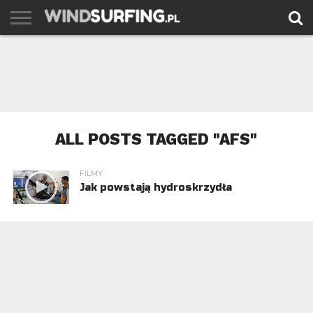
AKTUALNOŚCI
PORADY
TESTY
WYJAZDY
FILMY
ARCHIWUM
KONTAKT
ALL POSTS TAGGED "AFS"
FILMY
Jak powstają hydroskrzydła